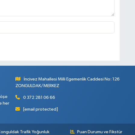
İncivez Mahallesi Milli Egemenlik Caddesi No: 126
ZONGULDAK/MERKEZ
köşe
0 372 281 06 66
e her
[email protected]
onguldak Trafik Yoğunluk
Puan Durumu ve Fikstür