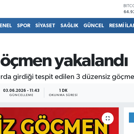
DOL
47,5
EUR
55,0
ENEL
SPOR
SİYASET
SAĞLIK
GÜNCEL
RESMİ İLA
STER
64,1
GRAM
6527
BİST
göçmen yakalandı
13.7
BITC
64.9
urda girdiği tespit edilen 3 düzensiz göçm
03.06.2026 - 11:43
1 DK
GÜNCELLEME
OKUNMA SÜRESI