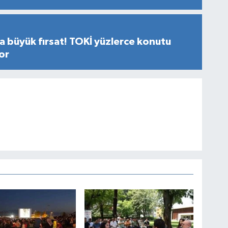
a büyük fırsat! TOKİ yüzlerce konutu
yor