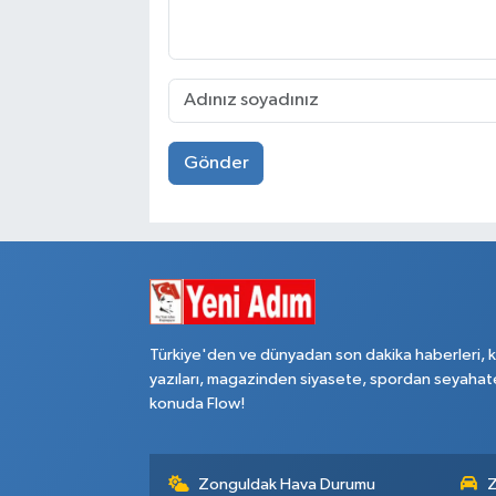
Gönder
Türkiye'den ve dünyadan son dakika haberleri, 
yazıları, magazinden siyasete, spordan seyahat
konuda Flow!
Zonguldak Hava Durumu
Z