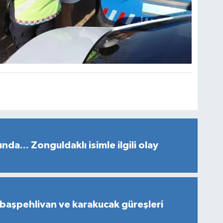
da... Zonguldaklı isimle ilgili olay
başpehlivan ve karakucak güreşleri