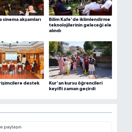
a sinema akşamları
Bilim Kafe'de iklimlendirme
teknolojilerinin geleceği ele
alındı
rişimcilere destek
Kur'an kursu öğrencileri
keyifli zaman geçirdi