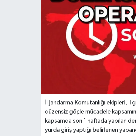
RESMİ İLAN
Künye
İl Jandarma Komutanlığı ekipleri, i
düzensiz göçle mücadele kapsamındak
kapsamda son 1 haftada yapılan den
yurda giriş yaptığı belirlenen yabancı