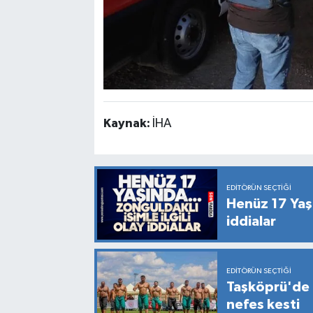
Kaynak:
İHA
EDITÖRÜN SEÇTIĞI
Henüz 17 Yaşın
iddialar
EDITÖRÜN SEÇTIĞI
Taşköprü'de 
nefes kesti