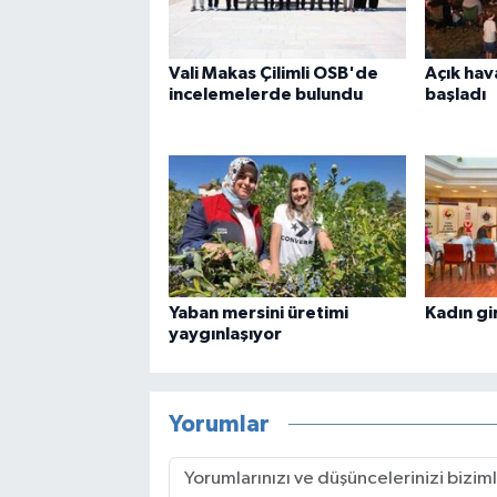
Vali Makas Çilimli OSB'de
Açık hav
incelemelerde bulundu
başladı
Yaban mersini üretimi
Kadın gi
yaygınlaşıyor
Yorumlar