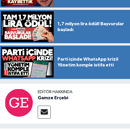
1,7 milyon lira ödül! Başvurular
başladı
Parti içinde WhatsApp krizi!
Yönetim komple istifa etti
EDITÖR HAKKINDA
Gamze Erçebi