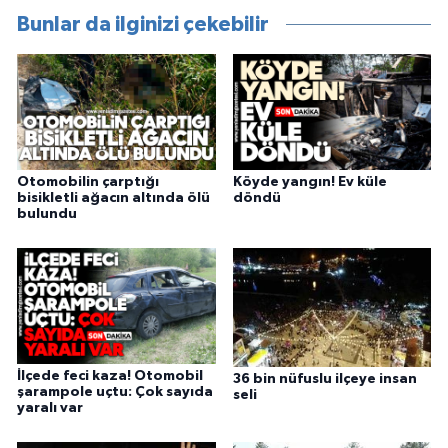
Bunlar da ilginizi çekebilir
Otomobilin çarptığı
Köyde yangın! Ev küle
bisikletli ağacın altında ölü
döndü
bulundu
İlçede feci kaza! Otomobil
36 bin nüfuslu ilçeye insan
şarampole uçtu: Çok sayıda
seli
yaralı var