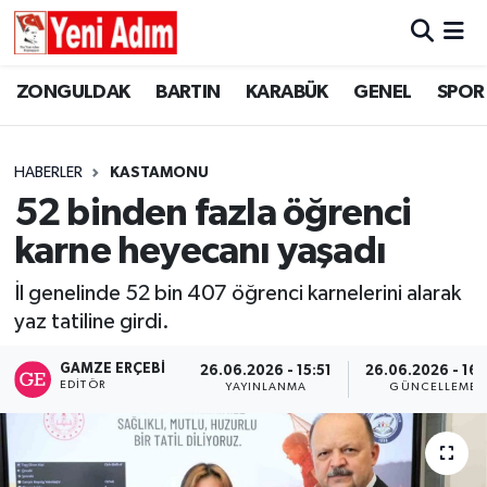
ZONGULDAK
ZONGULDAK
Zonguldak Hava Durumu
ZONGULDAK
BARTIN
KARABÜK
GENEL
SPOR
SPOR
BARTIN
Zonguldak Trafik Yoğunluk Haritası
HABERLER
KASTAMONU
ASAYİŞ
KARABÜK
Süper Lig Puan Durumu ve Fikstür
52 binden fazla öğrenci
karne heyecanı yaşadı
GÜNCEL
GENEL
Tüm Manşetler
İl genelinde 52 bin 407 öğrenci karnelerini alarak
SİYASET
SPOR
Son Dakika Haberleri
yaz tatiline girdi.
RESMİ İLAN
SİYASET
Haber Arşivi
GAMZE ERÇEBI
26.06.2026 - 15:51
26.06.2026 - 16:
EDITÖR
YAYINLANMA
GÜNCELLEME
SAĞLIK
GÜNCEL