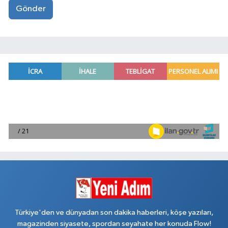
Gönder
Türkiye'den ve dünyadan son dakika haberleri, köşe yazıları,
magazinden siyasete, spordan seyahate her konuda Flow!