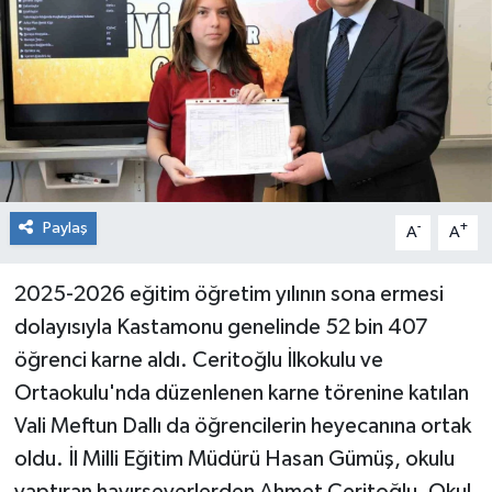
RESMİ İLAN
Künye
Paylaş
-
+
A
A
2025-2026 eğitim öğretim yılının sona ermesi
dolayısıyla Kastamonu genelinde 52 bin 407
öğrenci karne aldı. Ceritoğlu İlkokulu ve
Ortaokulu'nda düzenlenen karne törenine katılan
Vali Meftun Dallı da öğrencilerin heyecanına ortak
oldu. İl Milli Eğitim Müdürü Hasan Gümüş, okulu
yaptıran hayırseverlerden Ahmet Ceritoğlu, Okul