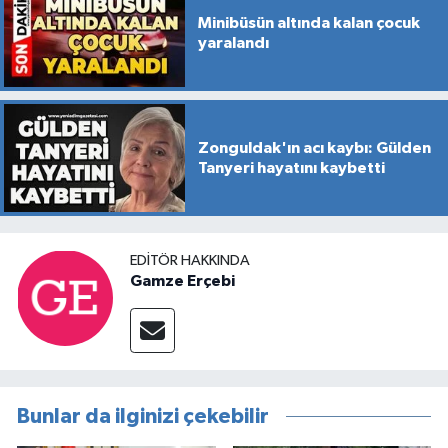
Minibüsün altında kalan çocuk
yaralandı
Zonguldak'ın acı kaybı: Gülden
Tanyeri hayatını kaybetti
EDITÖR HAKKINDA
Gamze Erçebi
Bunlar da ilginizi çekebilir