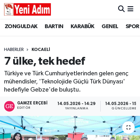
ZONGULDAK
ZONGULDAK
Zonguldak Hava Durumu
ZONGULDAK
BARTIN
KARABÜK
GENEL
SPOR
SPOR
BARTIN
Zonguldak Trafik Yoğunluk Haritası
HABERLER
KOCAELİ
ASAYİŞ
KARABÜK
Süper Lig Puan Durumu ve Fikstür
7 ülke, tek hedef
GÜNCEL
GENEL
Tüm Manşetler
Türkiye ve Türk Cumhuriyetlerinden gelen genç
mühendisler, 'Teknolojide Güçlü Türk Dünyası'
SİYASET
SPOR
Son Dakika Haberleri
hedefiyle Gebze'de buluştu.
RESMİ İLAN
SİYASET
Haber Arşivi
GAMZE ERÇEBI
14.05.2026 - 14:29
14.05.2026 - 15:
EDITÖR
YAYINLANMA
GÜNCELLEME
SAĞLIK
GÜNCEL