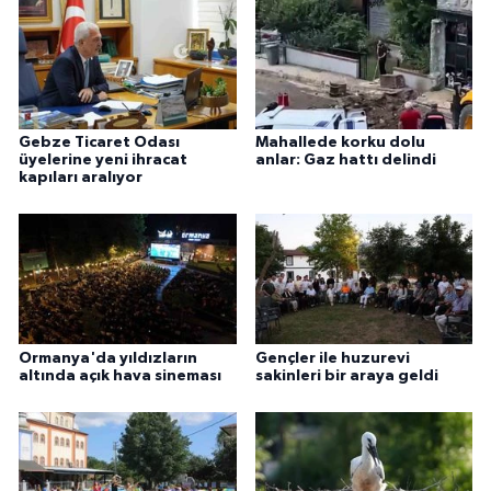
Gebze Ticaret Odası
Mahallede korku dolu
üyelerine yeni ihracat
anlar: Gaz hattı delindi
kapıları aralıyor
Ormanya'da yıldızların
Gençler ile huzurevi
altında açık hava sineması
sakinleri bir araya geldi