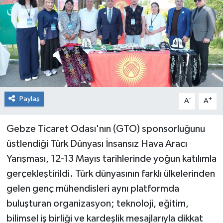
RESMİ İLAN
Künye
Paylaş
-
+
A
A
Gebze Ticaret Odası'nın (GTO) sponsorluğunu
üstlendiği Türk Dünyası İnsansız Hava Aracı
Yarışması, 12-13 Mayıs tarihlerinde yoğun katılımla
gerçekleştirildi. Türk dünyasının farklı ülkelerinden
gelen genç mühendisleri aynı platformda
buluşturan organizasyon; teknoloji, eğitim,
bilimsel iş birliği ve kardeşlik mesajlarıyla dikkat