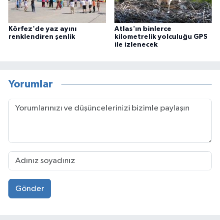
Körfez'de yaz ayını
Atlas'ın binlerce
renklendiren şenlik
kilometrelik yolculuğu GPS
ile izlenecek
Yorumlar
Gönder