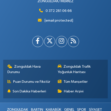
ZONGULDAK/MERKEZ
0 372 281 06 66
[email protected]
Zonguldak Hava
Zonguldak Trafik
Durumu
Yoğunluk Haritası
Puan Durumu ve Fikstür
Tüm Manşetler
Son Dakika Haberleri
Haber Arşivi
ZONGULDAK
BARTIN
KARABÜK
GENEL
SPOR
SİYASET