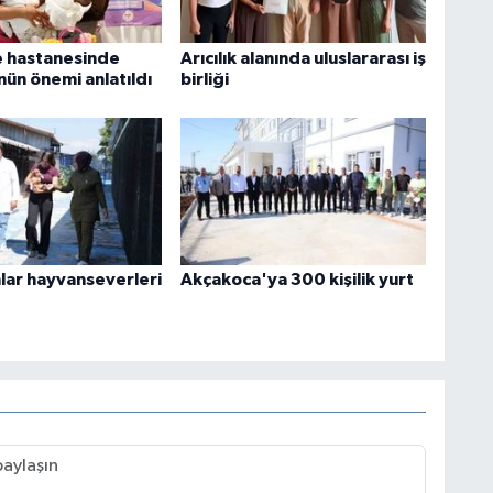
e hastanesinde
Arıcılık alanında uluslararası iş
nün önemi anlatıldı
birliği
nlar hayvanseverleri
Akçakoca'ya 300 kişilik yurt