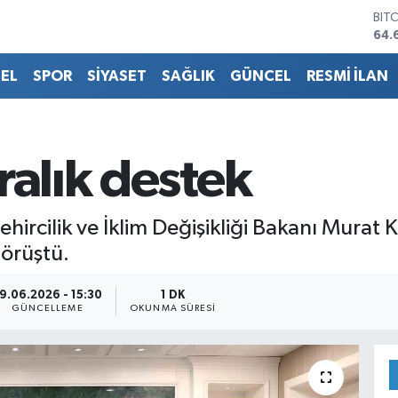
64.
DO
47,
EU
EL
SPOR
SİYASET
SAĞLIK
GÜNCEL
RESMİ İLAN
55,
STE
64,
GRA
651
ralık destek
BİS
13.
hircilik ve İklim Değişikliği Bakanı Murat K
görüştü.
9.06.2026 - 15:30
1 DK
GÜNCELLEME
OKUNMA SÜRESI