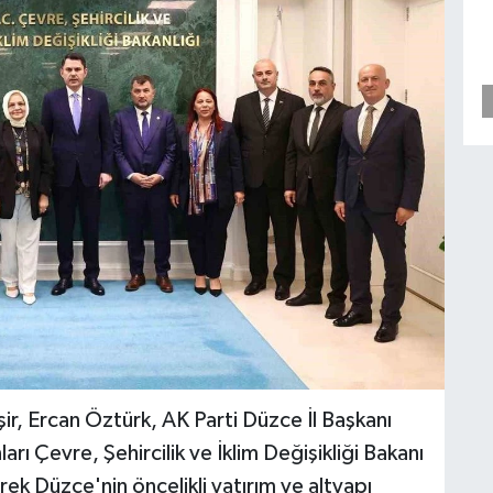
şir, Ercan Öztürk, AK Parti Düzce İl Başkanı
ı Çevre, Şehircilik ve İklim Değişikliği Bakanı
k Düzce'nin öncelikli yatırım ve altyapı