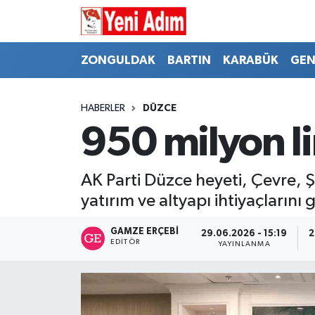
ZONGULDAK
ZONGULDAK
Zonguldak Hava Durumu
ZONGULDAK
BARTIN
KARABÜK
GEN
SPOR
BARTIN
Zonguldak Trafik Yoğunluk Haritası
HABERLER
DÜZCE
ASAYİŞ
KARABÜK
Süper Lig Puan Durumu ve Fikstür
950 milyon li
GÜNCEL
GENEL
Tüm Manşetler
AK Parti Düzce heyeti, Çevre, Şe
SİYASET
SPOR
Son Dakika Haberleri
yatırım ve altyapı ihtiyaçlarını 
RESMİ İLAN
SİYASET
Haber Arşivi
GAMZE ERÇEBI
29.06.2026 - 15:19
2
EDITÖR
YAYINLANMA
SAĞLIK
GÜNCEL