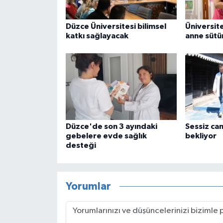
Düzce Üniversitesi bilimsel
Üniversit
katkı sağlayacak
anne sütü
Düzce'de son 3 ayındaki
Sessiz ca
gebelere evde sağlık
bekliyor
desteği
Yorumlar