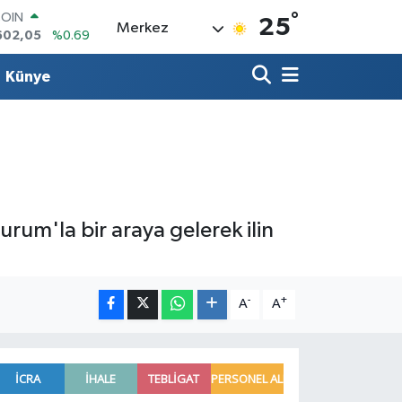
602,05
%0.69
°
25
LAR
Merkez
6006
%0.06
RO
Künye
0250
%0.02
RLİN
2398
%0.2
M ALTIN
3.94
%0.32
T100
768
%48
urum'la bir araya gelerek ilin
-
+
A
A