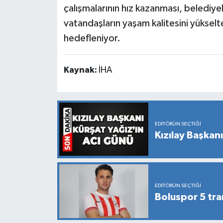
çalışmalarının hız kazanması, belediyel
vatandaşların yaşam kalitesini yükselt
hedefleniyor.
Kaynak:
İHA
EDITÖRÜN SEÇTIĞI
Kızılay Başkanı
EDITÖRÜN SEÇTIĞI
Boluspor 5 tra