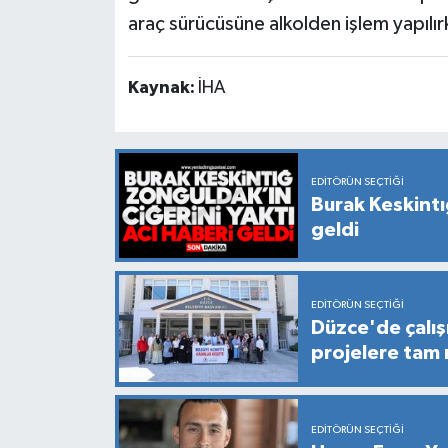
araç sürücüsüne alkolden işlem yapılır
Kaynak:
İHA
EDITÖRÜN SEÇTIĞI
Burak Keskintı
geldi
EDITÖRÜN SEÇTIĞI
Düzce'de çalış
projelere tam
EDITÖRÜN SEÇTIĞI