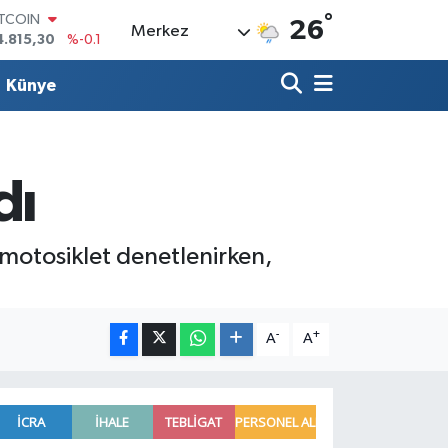
ITCOIN
°
26
Merkez
4.815,30
%-0.1
OLAR
7,7436
%0.18
Künye
URO
5,2510
%0.32
TERLİN
4,4811
%0.38
RAM ALTIN
dı
660.55
%0
İST100
3.779
%-14
 motosiklet denetlenirken,
-
+
A
A