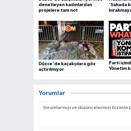
denetleyen kadınlardan
'Sahada b
projelere tam not
bırakmay
Parti için
Düzce'de kaçakçılara göz
Yönetim ko
açtırılmıyor
Yorumlar