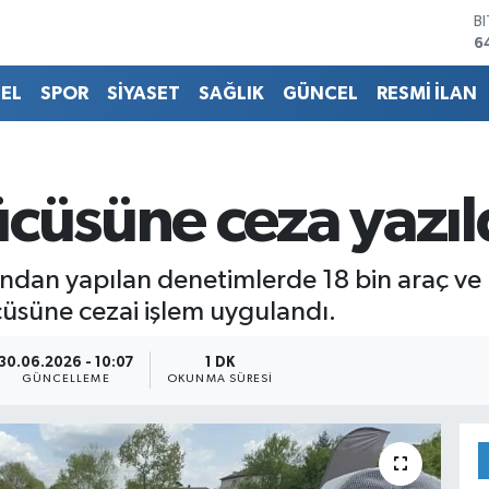
B
6
D
4
EL
SPOR
SİYASET
SAĞLIK
GÜNCEL
RESMİ İLAN
E
5
S
6
G
cüsüne ceza yazıl
6
B
1
fından yapılan denetimlerde 18 bin araç ve
üsüne cezai işlem uygulandı.
30.06.2026 - 10:07
1 DK
GÜNCELLEME
OKUNMA SÜRESI