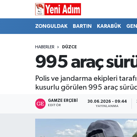
ZONGULDAK
ZONGULDAK
Zonguldak Hava Durumu
ZONGULDAK
BARTIN
KARABÜK
GEN
SPOR
BARTIN
Zonguldak Trafik Yoğunluk Haritası
HABERLER
DÜZCE
ASAYİŞ
KARABÜK
Süper Lig Puan Durumu ve Fikstür
995 araç sürü
GÜNCEL
GENEL
Tüm Manşetler
Polis ve jandarma ekipleri tara
SİYASET
SPOR
Son Dakika Haberleri
kusurlu görülen 995 araç sürüc
RESMİ İLAN
SİYASET
Haber Arşivi
GAMZE ERÇEBI
30.06.2026 - 09:44
EDITÖR
YAYINLANMA
SAĞLIK
GÜNCEL