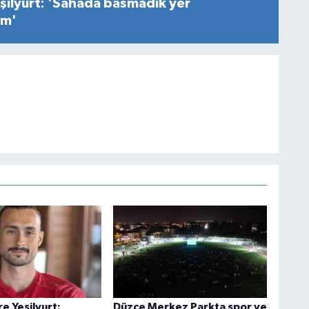
şilyurt: 'Sahada basmadık yer
ım'
e Yeşilyurt:
Düzce Merkez Parkta spor ve