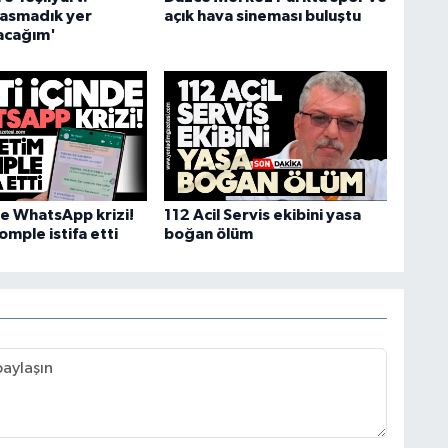
asmadık yer
açık hava sineması buluştu
acağım'
de WhatsApp krizi!
112 Acil Servis ekibini yasa
mple istifa etti
boğan ölüm