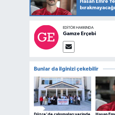
Hasan Emre Ye
bırakmayacağ
EDITÖR HAKKINDA
Gamze Erçebi
Bunlar da ilginizi çekebilir
Düzce'de çalışmaları yerinde
Hasan Emr