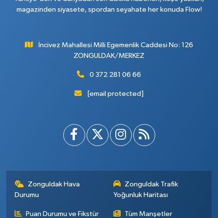
magazinden siyasete, spordan seyahate her konuda Flow!
İncivez Mahallesi Milli Egemenlik Caddesi No: 126
ZONGULDAK/MERKEZ
0 372 281 06 66
[email protected]
Zonguldak Hava
Zonguldak Trafik
Durumu
Yoğunluk Haritası
Puan Durumu ve Fikstür
Tüm Manşetler