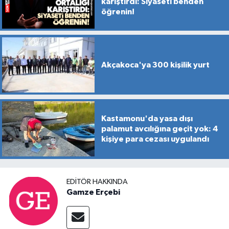
karıştırdı: Siyaseti benden
öğrenin!
Akçakoca'ya 300 kişilik yurt
Kastamonu'da yasa dışı
palamut avcılığına geçit yok: 4
kişiye para cezası uygulandı
EDITÖR HAKKINDA
Gamze Erçebi