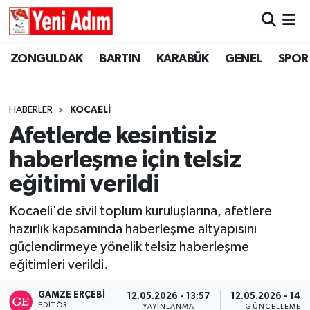
ZONGULDAK
ZONGULDAK
Zonguldak Hava Durumu
ZONGULDAK
BARTIN
KARABÜK
GENEL
SPOR
SPOR
BARTIN
Zonguldak Trafik Yoğunluk Haritası
HABERLER
KOCAELİ
ASAYİŞ
KARABÜK
Süper Lig Puan Durumu ve Fikstür
Afetlerde kesintisiz
haberleşme için telsiz
GÜNCEL
GENEL
Tüm Manşetler
eğitimi verildi
SİYASET
SPOR
Son Dakika Haberleri
Kocaeli'de sivil toplum kuruluşlarına, afetlere
hazırlık kapsamında haberleşme altyapısını
RESMİ İLAN
SİYASET
Haber Arşivi
güçlendirmeye yönelik telsiz haberleşme
SAĞLIK
eğitimleri verildi.
GAMZE ERÇEBI
12.05.2026 - 13:57
12.05.2026 - 14:
GÜNCEL
EDITÖR
YAYINLANMA
GÜNCELLEME