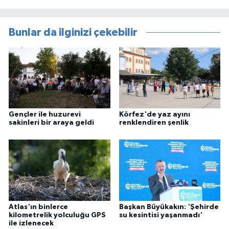
Bunlar da ilginizi çekebilir
Gençler ile huzurevi
Körfez'de yaz ayını
sakinleri bir araya geldi
renklendiren şenlik
Atlas'ın binlerce
Başkan Büyükakın: 'Şehirde
kilometrelik yolculuğu GPS
su kesintisi yaşanmadı'
ile izlenecek