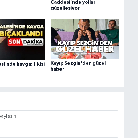
Caddesi'nde yollar
güzelleşiyor
Kayıp Sezgin'den güzel
esi’nde kavga: 1 kişi
haber
ı