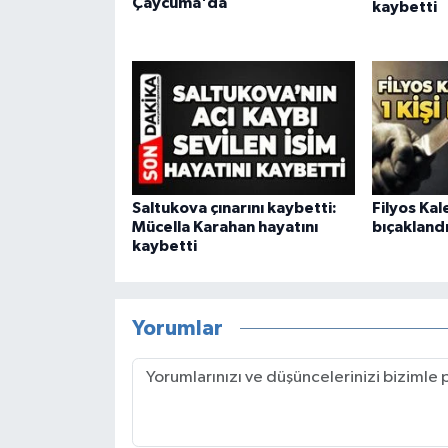
Çaycuma'da
kaybetti
Saltukova çınarını kaybetti:
Filyos Kal
Mücella Karahan hayatını
bıçakland
kaybetti
Yorumlar