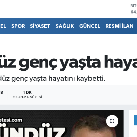
BI
64
DO
47
EL
SPOR
SİYASET
SAĞLIK
GÜNCEL
RESMİ İLAN
EU
55
ST
64
GR
 genç yaşta hayat
65
Bİ
13
düz genç yaşta hayatını kaybetti.
48
1 DK
OKUNMA SÜRESI