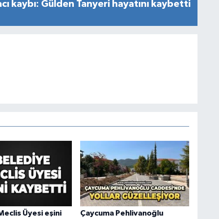
cı kaybı: Gülden Tanyeri hayatını kaybetti
eclis Üyesi eşini
Çaycuma Pehlivanoğlu