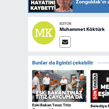
Zonguldak'ın a
EDITÖR
Muhammet Köktürk
Bunlar da ilginizi çekebilir
Eski Bakan Tınaz Titiz
Belediye M