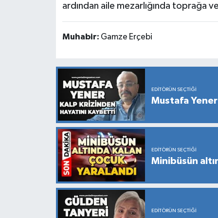
ardından aile mezarlığında toprağa ve
Muhabir:
Gamze Erçebi
EDITÖRÜN SEÇTIĞI
Mustafa Yener 
EDITÖRÜN SEÇTIĞI
Minibüsün altı
EDITÖRÜN SEÇTIĞI