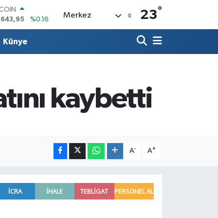
°
TCOIN
23
Merkez
.643,95
%0.16
LAR
,6704
%0
Künye
RO
,0406
%-0.08
ERLİN
,2143
%0
AM ALTIN
ını kaybetti
00.87
%0.12
ST100
.799
%70
-
+
A
A