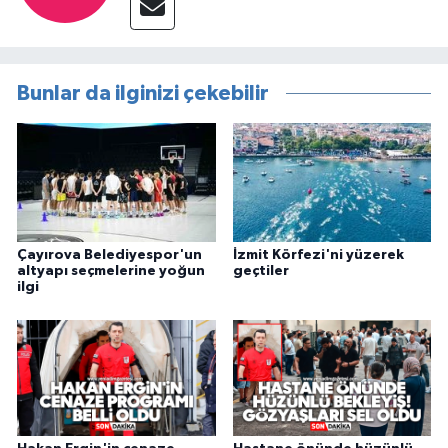
Bunlar da ilginizi çekebilir
Çayırova Belediyespor'un
İzmit Körfezi'ni yüzerek
altyapı seçmelerine yoğun
geçtiler
ilgi