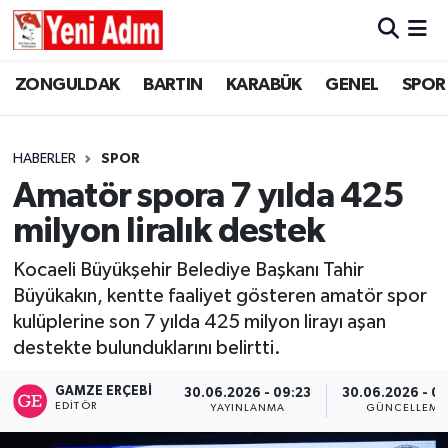
ZONGULDAK
ZONGULDAK
Zonguldak Hava Durumu
ZONGULDAK
BARTIN
KARABÜK
GENEL
SPOR
SPOR
BARTIN
Zonguldak Trafik Yoğunluk Haritası
HABERLER
SPOR
ASAYİŞ
KARABÜK
Süper Lig Puan Durumu ve Fikstür
Amatör spora 7 yılda 425
milyon liralık destek
GÜNCEL
GENEL
Tüm Manşetler
Kocaeli Büyükşehir Belediye Başkanı Tahir
SİYASET
SPOR
Son Dakika Haberleri
Büyükakın, kentte faaliyet gösteren amatör spor
kulüplerine son 7 yılda 425 milyon lirayı aşan
RESMİ İLAN
SİYASET
Haber Arşivi
destekte bulunduklarını belirtti.
SAĞLIK
GAMZE ERÇEBI
30.06.2026 - 09:23
30.06.2026 - 0
EDITÖR
YAYINLANMA
GÜNCELLEME
GÜNCEL