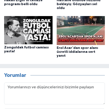
Hakan Ergin'in cenaze
Hastane önünde hüzünlü
programı belli oldu
bekleyiş: Gözyaşları sel
oldu
Zonguldak futbol camiası
Erol Acar'dan spor alanı
yasta!
ücretli iddialarına sert
yanıt
Yorumlar