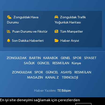
Zonguldak Hava
Zonguldak Trafik
Durumu
Yoğunluk Haritası
Puan Durumu ve Fikstür
Tüm Manşetler
Son Dakika Haberleri
Haber Arşivi
ZONGULDAK
BARTIN
KARABÜK
GENEL
SPOR
SİYASET
SAĞLIK
GÜNCEL
RESMİ İLAN
Künye
ZONGULDAK
SPOR
GÜNCEL
ASAYİŞ
RESMİ İLAN
MAGAZİN
KANAL Z
TEKNOLOJİ
Haber Yazılımı:
TE Bilişim
En iyi site deneyimi sağlamak için çerezlerden