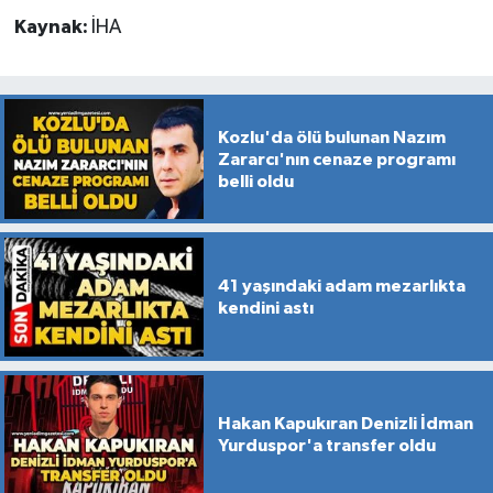
Kaynak:
İHA
Kozlu'da ölü bulunan Nazım
Zararcı'nın cenaze programı
belli oldu
41 yaşındaki adam mezarlıkta
kendini astı
Hakan Kapukıran Denizli İdman
Yurduspor'a transfer oldu