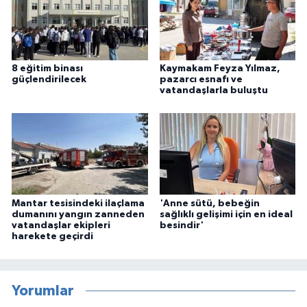
8 eğitim binası
Kaymakam Feyza Yılmaz,
güçlendirilecek
pazarcı esnafı ve
vatandaşlarla buluştu
Mantar tesisindeki ilaçlama
'Anne sütü, bebeğin
dumanını yangın zanneden
sağlıklı gelişimi için en ideal
vatandaşlar ekipleri
besindir'
harekete geçirdi
Yorumlar