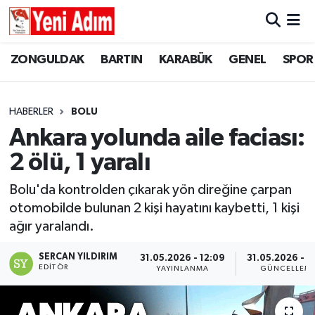
ZONGULDAK
ZONGULDAK
Zonguldak Hava Durumu
ZONGULDAK
BARTIN
KARABÜK
GENEL
SPOR
SPOR
BARTIN
Zonguldak Trafik Yoğunluk Haritası
HABERLER
BOLU
ASAYİŞ
KARABÜK
Süper Lig Puan Durumu ve Fikstür
Ankara yolunda aile faciası:
2 ölü, 1 yaralı
GÜNCEL
GENEL
Tüm Manşetler
Bolu'da kontrolden çıkarak yön direğine çarpan
SİYASET
SPOR
Son Dakika Haberleri
otomobilde bulunan 2 kişi hayatını kaybetti, 1 kişi
ağır yaralandı.
RESMİ İLAN
SİYASET
Haber Arşivi
SERCAN YILDIRIM
31.05.2026 - 12:09
31.05.2026 - 1
SAĞLIK
EDITÖR
YAYINLANMA
GÜNCELLEM
GÜNCEL