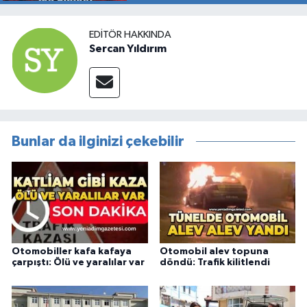
EDITÖR HAKKINDA
Sercan Yıldırım
Bunlar da ilginizi çekebilir
Otomobiller kafa kafaya
Otomobil alev topuna
çarpıştı: Ölü ve yaralılar var
döndü: Trafik kilitlendi