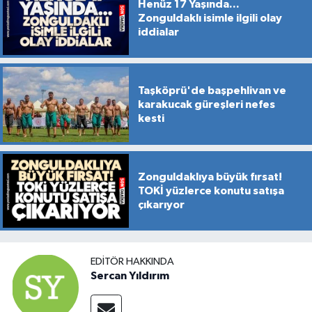
Henüz 17 Yaşında...
Zonguldaklı isimle ilgili olay
iddialar
Taşköprü'de başpehlivan ve
karakucak güreşleri nefes
kesti
Zonguldaklıya büyük fırsat!
TOKİ yüzlerce konutu satışa
çıkarıyor
EDITÖR HAKKINDA
Sercan Yıldırım