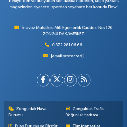
Türkiye'den ve dünyadan son dakika haberleri, köşe yazıları,
magazinden siyasete, spordan seyahate her konuda Flow!
İncivez Mahallesi Milli Egemenlik Caddesi No: 126
ZONGULDAK/MERKEZ
0 372 281 06 66
[email protected]
Zonguldak Hava
Zonguldak Trafik
Durumu
Yoğunluk Haritası
Puan Durumu ve Fikstür
Tüm Manşetler