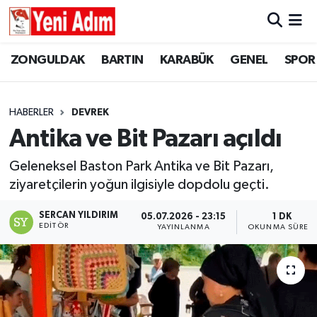
ZONGULDAK
ZONGULDAK
Zonguldak Hava Durumu
ZONGULDAK
BARTIN
KARABÜK
GENEL
SPOR
SPOR
BARTIN
Zonguldak Trafik Yoğunluk Haritası
HABERLER
DEVREK
ASAYİŞ
KARABÜK
Süper Lig Puan Durumu ve Fikstür
Antika ve Bit Pazarı açıldı
GÜNCEL
GENEL
Tüm Manşetler
Geleneksel Baston Park Antika ve Bit Pazarı,
ziyaretçilerin yoğun ilgisiyle dopdolu geçti.
SİYASET
SPOR
Son Dakika Haberleri
SERCAN YILDIRIM
05.07.2026 - 23:15
1 DK
EDITÖR
YAYINLANMA
OKUNMA SÜRESI
RESMİ İLAN
SİYASET
Haber Arşivi
SAĞLIK
GÜNCEL