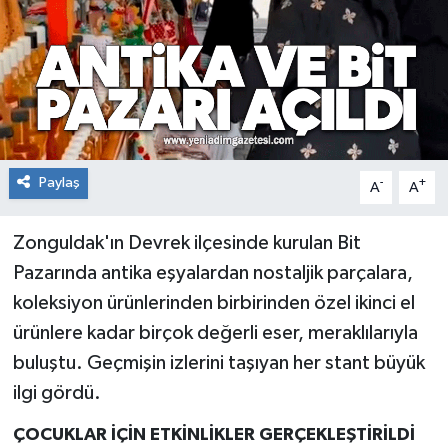
RESMİ İLAN
Künye
Paylaş
-
+
A
A
Zonguldak'ın Devrek ilçesinde kurulan Bit
Pazarında antika eşyalardan nostaljik parçalara,
koleksiyon ürünlerinden birbirinden özel ikinci el
ürünlere kadar birçok değerli eser, meraklılarıyla
buluştu. Geçmişin izlerini taşıyan her stant büyük
ilgi gördü.
ÇOCUKLAR İÇİN ETKİNLİKLER GERÇEKLEŞTİRİLDİ