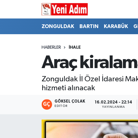
ZONGULDAK
ZONGULDAK
Zonguldak Hava Durumu
ZONGULDAK
BARTIN
KARABÜK
G
SPOR
BARTIN
Zonguldak Trafik Yoğunluk Haritası
HABERLER
İHALE
ASAYİŞ
KARABÜK
Süper Lig Puan Durumu ve Fikstür
Araç kiralam
GÜNCEL
GENEL
Tüm Manşetler
Zonguldak İl Özel İdaresi M
SİYASET
SPOR
Son Dakika Haberleri
hizmeti alınacak
RESMİ İLAN
SİYASET
Haber Arşivi
GÖKSEL ÇOLAK
16.02.2024 - 22:14
EDITÖR
YAYINLANMA
SAĞLIK
GÜNCEL