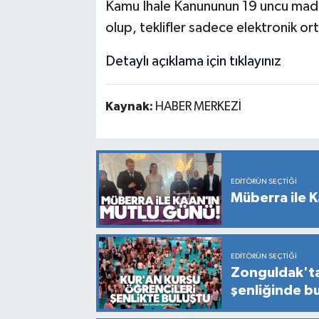
Kamu İhale Kanununun 19 uncu maddes
olup, teklifler sadece elektronik o
Detaylı açıklama için tıklayınız
Kaynak:
HABER MERKEZİ
EDITÖRÜN SEÇTIĞI
Müberra ile K
EDITÖRÜN SEÇTIĞI
Zonguldak'ta
şenliğinde b