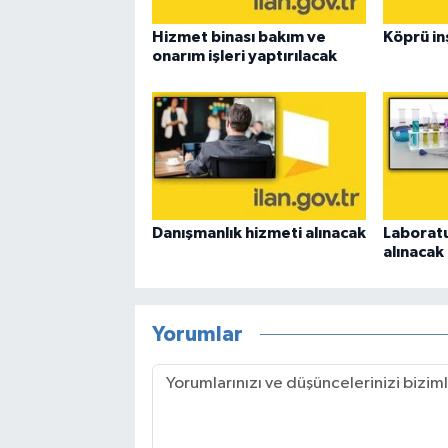
Hizmet binası bakım ve
Köprü in
onarım işleri yaptırılacak
Danışmanlık hizmeti alınacak
Laboratu
alınacak
Yorumlar