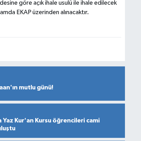
ine göre açık ihale usulü ile ihale edilecek
rtamda EKAP üzerinden alınacaktır.
aan'ın mutlu günü!
 Yaz Kur'an Kursu öğrencileri cami
uluştu