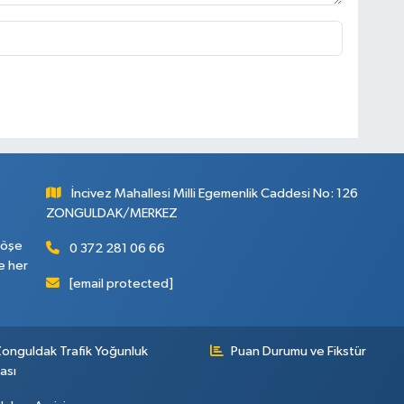
İncivez Mahallesi Milli Egemenlik Caddesi No: 126
ZONGULDAK/MERKEZ
köşe
0 372 281 06 66
e her
[email protected]
onguldak Trafik Yoğunluk
Puan Durumu ve Fikstür
ası