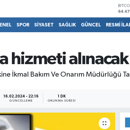
BITCO
64.47
DOLA
47,59
ENEL
SPOR
SİYASET
SAĞLIK
GÜNCEL
RESMİ İLA
EURO
55,13
STERL
64,2
GRAM
a hizmeti alınacak
6527.
BİST1
13.70
akine İkmal Bakım Ve Onarım Müdürlüğü Ta
16.02.2024 - 22:16
1 DK
GÜNCELLEME
OKUNMA SÜRESI