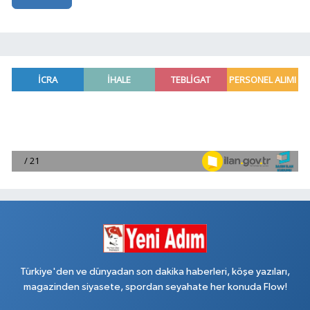
Türkiye'den ve dünyadan son dakika haberleri, köşe yazıları,
magazinden siyasete, spordan seyahate her konuda Flow!