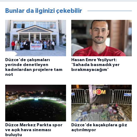
Bunlar da ilginizi çekebilir
Düzce'de çalışmaları
Hasan Emre Yeşilyurt:
yerinde denetleyen
'Sahada basmadık yer
kadınlardan projelere tam
bırakmayacağım'
not
Düzce Merkez Parkta spor
Düzce'de kaçakçılara göz
ve açık hava sineması
açtırılmıyor
buluştu