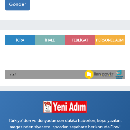
Gönder
Türkiye'den ve dünyadan son dakika haberleri, köşe yazıları,
magazinden siyasete, spordan seyahate her konuda Flow!