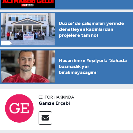
Düzce'de çalışmaları yerinde
denetleyen kadınlardan
projelere tam not
Hasan Emre Yeşilyurt: 'Sahada
basmadık yer
bırakmayacağım'
EDITÖR HAKKINDA
Gamze Erçebi