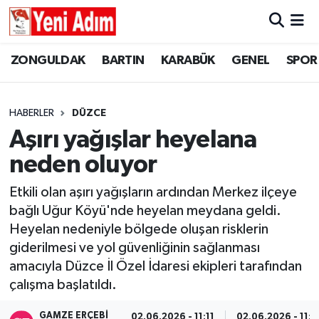
ZONGULDAK
ZONGULDAK
Zonguldak Hava Durumu
ZONGULDAK
BARTIN
KARABÜK
GENEL
SPOR
SPOR
BARTIN
Zonguldak Trafik Yoğunluk Haritası
HABERLER
DÜZCE
ASAYİŞ
KARABÜK
Süper Lig Puan Durumu ve Fikstür
Aşırı yağışlar heyelana
neden oluyor
GÜNCEL
GENEL
Tüm Manşetler
Etkili olan aşırı yağışların ardından Merkez ilçeye
SİYASET
SPOR
Son Dakika Haberleri
bağlı Uğur Köyü'nde heyelan meydana geldi.
Heyelan nedeniyle bölgede oluşan risklerin
RESMİ İLAN
SİYASET
Haber Arşivi
giderilmesi ve yol güvenliğinin sağlanması
amacıyla Düzce İl Özel İdaresi ekipleri tarafından
SAĞLIK
çalışma başlatıldı.
GÜNCEL
GAMZE ERÇEBI
02.06.2026 - 11:11
02.06.2026 - 11:2