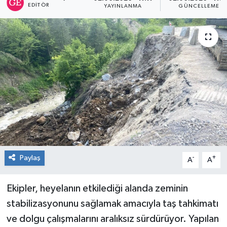
EDITÖR
YAYINLANMA
GÜNCELLEME
RESMİ İLAN
Künye
Paylaş
-
+
A
A
Ekipler, heyelanın etkilediği alanda zeminin
stabilizasyonunu sağlamak amacıyla taş tahkimatı
ve dolgu çalışmalarını aralıksız sürdürüyor. Yapılan