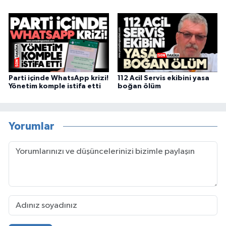
Parti içinde WhatsApp krizi!
112 Acil Servis ekibini yasa
Yönetim komple istifa etti
boğan ölüm
Yorumlar