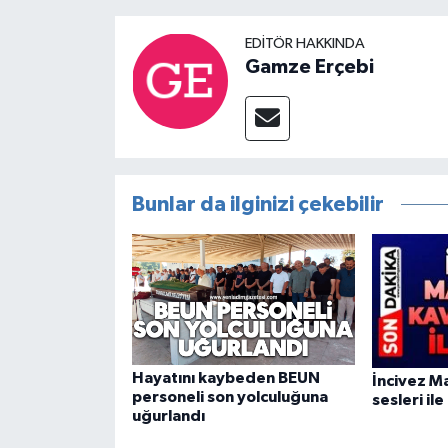
EDITÖR HAKKINDA
Gamze Erçebi
Bunlar da ilginizi çekebilir
Hayatını kaybeden BEUN
İncivez M
personeli son yolculuğuna
sesleri ile
uğurlandı