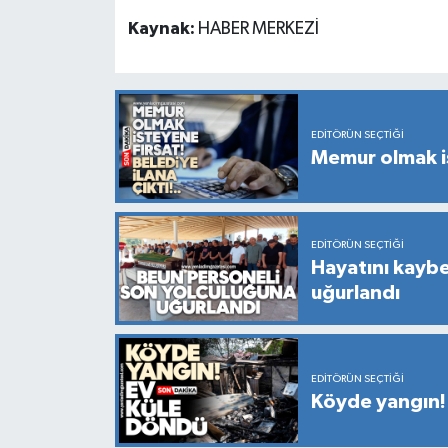
Kaynak:
HABER MERKEZİ
EDITÖRÜN SEÇTIĞI
Memur olmak is
EDITÖRÜN SEÇTIĞI
Hayatını kayb
uğurlandı
EDITÖRÜN SEÇTIĞI
Köyde yangın!