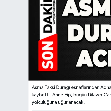
RESMİ İLAN
Künye
Asma Taksi Durağı esnaflarından Adnan 
kaybetti. Anne Eip, bugün Dilaver Cam
yolculuğuna uğurlanacak.