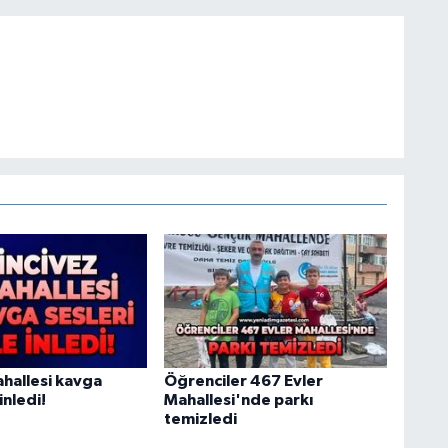
ahallesi kavga
Öğrenciler 467 Evler
 inledi!
Mahallesi'nde parkı
temizledi