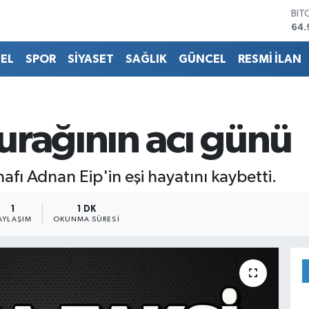
BIT
64.
DO
47,
EL
SPOR
SİYASET
SAĞLIK
GÜNCEL
RESMİ İLAN
EU
55,
STE
64,
GRA
urağının acı günü
666
BİS
13.
fı Adnan Eip'in eşi hayatını kaybetti.
1
1 DK
AYLAŞIM
OKUNMA SÜRESI