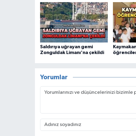
Saldırıya uğrayan gemi
Kaymakam
Zonguldak Limanı'na çekildi
öğrencile
Yorumlar