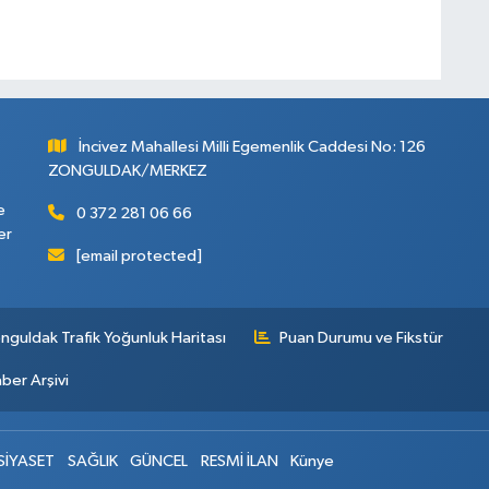
İncivez Mahallesi Milli Egemenlik Caddesi No: 126
ZONGULDAK/MERKEZ
e
0 372 281 06 66
er
[email protected]
nguldak Trafik Yoğunluk Haritası
Puan Durumu ve Fikstür
ber Arşivi
SİYASET
SAĞLIK
GÜNCEL
RESMİ İLAN
Künye