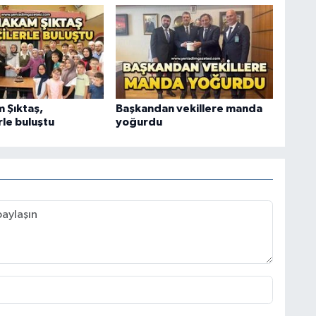
 Şıktaş,
Başkandan vekillere manda
rle buluştu
yoğurdu