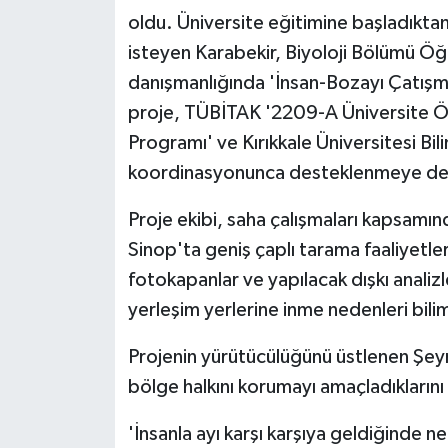
oldu. Üniversite eğitimine başladıkta
isteyen Karabekir, Biyoloji Bölümü Öğ
danışmanlığında 'İnsan-Bozayı Çatışmas
proje, TÜBİTAK '2209-A Üniversite Öğ
Programı' ve Kırıkkale Üniversitesi Bil
koordinasyonunca desteklenmeye de
Proje ekibi, saha çalışmaları kapsam
Sinop'ta geniş çaplı tarama faaliyetle
fotokapanlar ve yapılacak dışkı analizle
yerleşim yerlerine inme nedenleri bilims
Projenin yürütücülüğünü üstlenen Şe
bölge halkını korumayı amaçladıklarını b
'İnsanla ayı karşı karşıya geldiğinde n