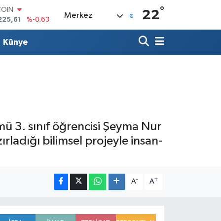
225,61
%-0.63
°
22
Merkez
LAR
7143
%0.16
RO
Künye
0317
%-0.02
RLİN
2463
%0.07
M ALTIN
0.40
%0.45
T100
799
%70
ümü 3. sınıf öğrencisi Şeyma Nur
ırladığı bilimsel projeyle insan-
-
+
A
A