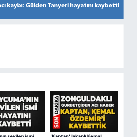
cı kaybı: Gülden Tanyeri hayatını kaybetti
ın sevilen ismi
'Kaptan' lakaplı Kemal