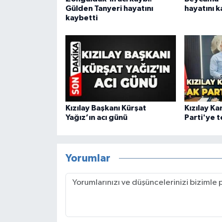
Gülden Tanyeri hayatını
hayatını k
kaybetti
Kızılay Başkanı Kürşat
Kızılay K
Yağız’ın acı günü
Parti'ye 
Yorumlar