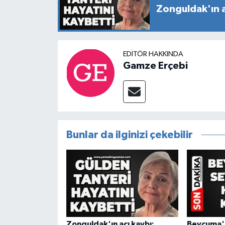
Zonguldak'ın a
EDITÖR HAKKINDA
Gamze Erçebi
Bunlar da ilginizi çekebilir
Zonguldak'ın acı kaybı:
Beycuma'n