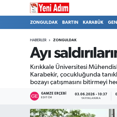
ZONGULDAK
ZONGULDAK
Zonguldak Hava Durumu
ZONGULDAK
BARTIN
KARABÜK
GEN
SPOR
BARTIN
Zonguldak Trafik Yoğunluk Haritası
HABERLER
ZONGULDAK
ASAYİŞ
KARABÜK
Süper Lig Puan Durumu ve Fikstür
Ayı saldırılar
GÜNCEL
GENEL
Tüm Manşetler
Kırıkkale Üniversitesi Mühendisl
SİYASET
SPOR
Son Dakika Haberleri
Karabekir, çocukluğunda tanıklık
bozayı çatışmasını bitirmeyi hed
RESMİ İLAN
SİYASET
Haber Arşivi
GAMZE ERÇEBI
03.06.2026 - 10:37
EDITÖR
YAYINLANMA
SAĞLIK
GÜNCEL