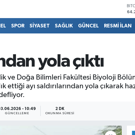
64.
DO
47,
EU
EL
SPOR
SİYASET
SAĞLIK
GÜNCEL
RESMİ İLAN
55,
STE
64,
GRA
651
ından yola çıktı
BİS
13.
ik ve Doğa Bilimleri Fakültesi Biyoloji Böl
 ettiği ayı saldırılarından yola çıkarak haz
efliyor.
03.06.2026 - 10:49
2 DK
GÜNCELLEME
OKUNMA SÜRESI