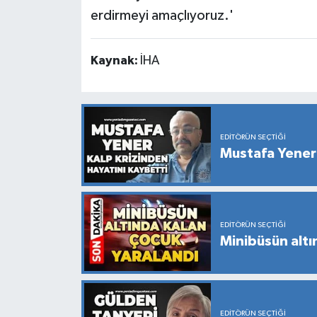
erdirmeyi amaçlıyoruz.'
Kaynak:
İHA
EDITÖRÜN SEÇTIĞI
Mustafa Yener 
EDITÖRÜN SEÇTIĞI
Minibüsün altı
EDITÖRÜN SEÇTIĞI