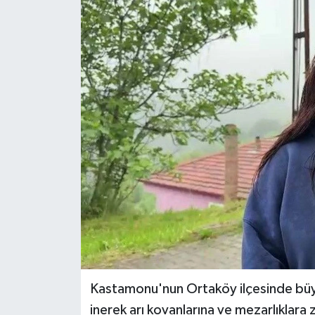
RESMİ İLAN
Künye
Kastamonu'nun Ortaköy ilçesinde büyüy
inerek arı kovanlarına ve mezarlıklara 