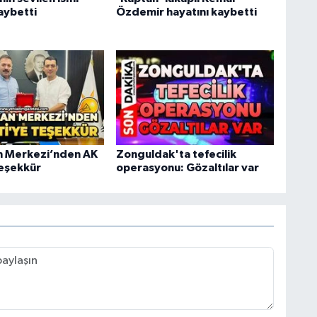
aybetti
Özdemir hayatını kaybetti
an Merkezi’nden AK
Zonguldak'ta tefecilik
teşekkür
operasyonu: Gözaltılar var