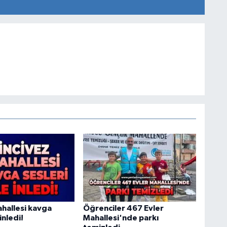
ahallesi kavga
Öğrenciler 467 Evler
 inledi!
Mahallesi'nde parkı