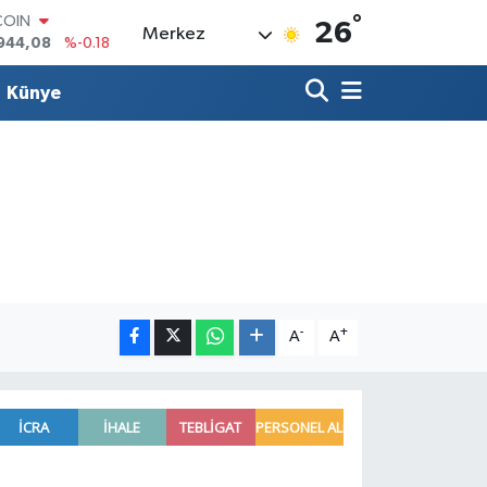
°
COIN
26
Merkez
944,08
%-0.18
LAR
7436
%0.18
Künye
RO
2510
%0.32
RLİN
4811
%0.38
M ALTIN
0.55
%0.03
T100
779
%-14
-
+
A
A