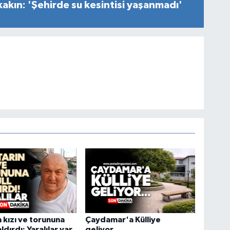
akın: 'Şehirde su kesintisi yaşanmadı'
 kızı ve torununa
Çaydamar'a Külliye
aldırdı: Yaralılar var
geliyor...