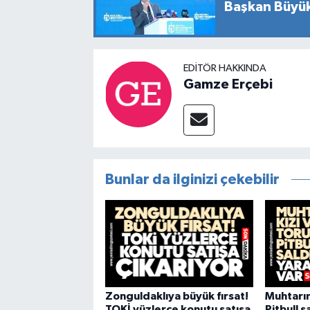
Başkan Büyük
EDITÖR HAKKINDA
Gamze Erçebi
Bunlar da ilginizi çekebilir
Zonguldaklıya büyük fırsat!
Muhtarın
TOKİ yüzlerce konutu satışa
Pitbull s