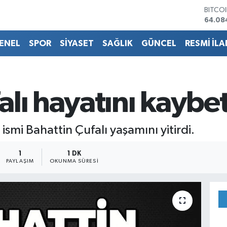
BITCO
64.08
DOLA
47,57
ENEL
SPOR
SİYASET
SAĞLIK
GÜNCEL
RESMİ İLA
EURO
55,01
STERL
64,17
GRAM 
alı hayatını kaybet
6508.
BİST1
13.64
ismi Bahattin Çufalı yaşamını yitirdi.
1
1 DK
PAYLAŞIM
OKUNMA SÜRESI