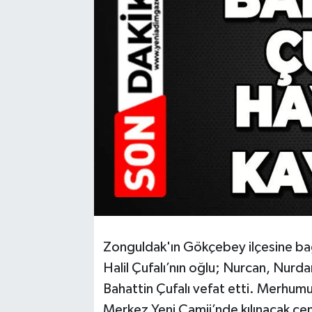
RESMİ İLAN
Künye
Zonguldak'ın Gökçebey ilçesine bağ
Halil Çufalı’nın oğlu; Nurcan, Nurd
Bahattin Çufalı vefat etti. Merhu
Merkez Yeni Camii’nde kılınacak cen