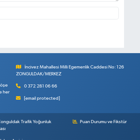
İncivez Mahallesi Milli Egemenlik Caddesi No: 126
ZONGULDAK/MERKEZ
köşe
0 372 281 06 66
e her
[email protected]
onguldak Trafik Yoğunluk
Puan Durumu ve Fikstür
ası