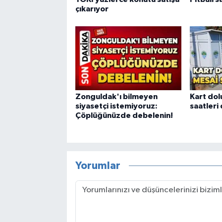
çıkarıyor
Zonguldak'ı bilmeyen
Kart dol
siyasetçi istemiyoruz:
saatleri
Çöplüğünüzde debelenin!
Yorumlar