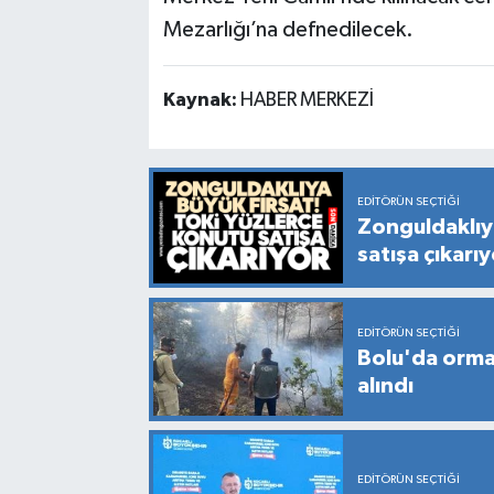
Mezarlığı’na defnedilecek.
Kaynak:
HABER MERKEZİ
EDITÖRÜN SEÇTIĞI
Zonguldaklıy
satışa çıkarı
EDITÖRÜN SEÇTIĞI
Bolu'da orman
alındı
EDITÖRÜN SEÇTIĞI