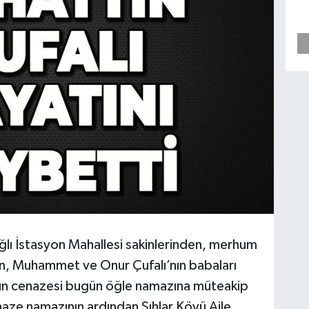
lı İstasyon Mahallesi sakinlerinden, merhum
an, Muhammet ve Onur Çufalı’nın babaları
mun cenazesi bugün öğle namazına müteakip
aze namazının ardından Şıhlar Köyü Aile