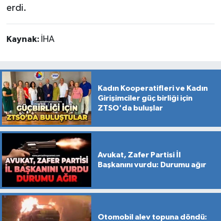
erdi.
Kaynak:
İHA
Kadın Kooperatifleri ve Kadın
Girişimciler güç birliği için
ZTSO'da buluşlar
Avukat, Zafer Partisi İl
Başkanını vurdu: Durumu ağır
Otomobil alev topuna döndü: