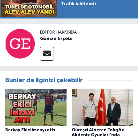
Trafik kilitlendi
EDITÖR HAKKINDA
Gamze Erçebi
Bunlar da ilginizi çekebilir
Berkay Ekici imzayı attı
Güreşçi Alperen Tokgöz
Akdeniz Oyunları'nda