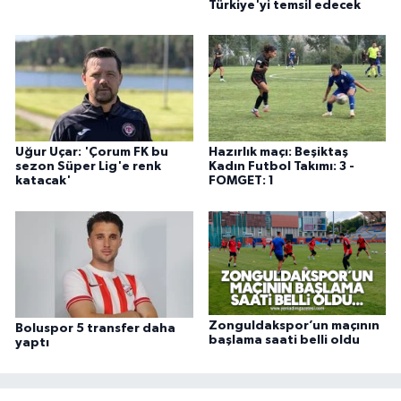
Türkiye'yi temsil edecek
Uğur Uçar: 'Çorum FK bu
Hazırlık maçı: Beşiktaş
sezon Süper Lig'e renk
Kadın Futbol Takımı: 3 -
katacak'
FOMGET: 1
Zonguldakspor’un maçının
Boluspor 5 transfer daha
başlama saati belli oldu
yaptı