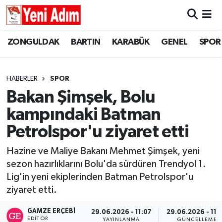
ZONGULDAK
ZONGULDAK
Zonguldak Hava Durumu
ZONGULDAK
BARTIN
KARABÜK
GENEL
SPOR
SPOR
BARTIN
Zonguldak Trafik Yoğunluk Haritası
HABERLER
SPOR
ASAYİŞ
KARABÜK
Süper Lig Puan Durumu ve Fikstür
Bakan Şimşek, Bolu
kampındaki Batman
GÜNCEL
GENEL
Tüm Manşetler
Petrolspor'u ziyaret etti
SİYASET
SPOR
Son Dakika Haberleri
Hazine ve Maliye Bakanı Mehmet Şimşek, yeni
sezon hazırlıklarını Bolu'da sürdüren Trendyol 1.
RESMİ İLAN
SİYASET
Haber Arşivi
Lig'in yeni ekiplerinden Batman Petrolspor'u
SAĞLIK
ziyaret etti.
GAMZE ERÇEBI
29.06.2026 - 11:07
29.06.2026 - 11:
GÜNCEL
EDITÖR
YAYINLANMA
GÜNCELLEME