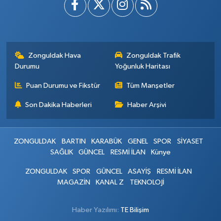
Zonguldak Hava
Zonguldak Trafik
Durumu
Yoğunluk Haritası
Puan Durumu ve Fikstür
Tüm Manşetler
Son Dakika Haberleri
Haber Arşivi
ZONGULDAK
BARTIN
KARABÜK
GENEL
SPOR
SİYASET
SAĞLIK
GÜNCEL
RESMİ İLAN
Künye
ZONGULDAK
SPOR
GÜNCEL
ASAYİŞ
RESMİ İLAN
MAGAZİN
KANAL Z
TEKNOLOJİ
Haber Yazılımı:
TE Bilişim