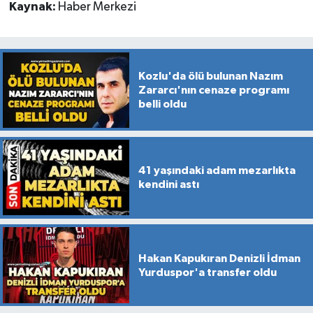
Kaynak:
Haber Merkezi
Kozlu'da ölü bulunan Nazım
Zararcı'nın cenaze programı
belli oldu
41 yaşındaki adam mezarlıkta
kendini astı
Hakan Kapukıran Denizli İdman
Yurduspor'a transfer oldu