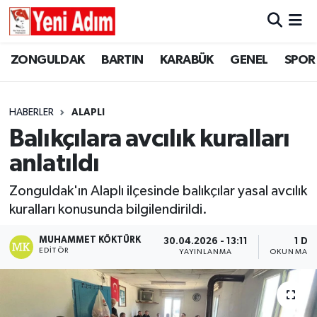
ZONGULDAK
ZONGULDAK
Zonguldak Hava Durumu
ZONGULDAK
BARTIN
KARABÜK
GENEL
SPOR
SPOR
BARTIN
Zonguldak Trafik Yoğunluk Haritası
HABERLER
ALAPLI
ASAYİŞ
KARABÜK
Süper Lig Puan Durumu ve Fikstür
Balıkçılara avcılık kuralları
anlatıldı
GÜNCEL
GENEL
Tüm Manşetler
Zonguldak'ın Alaplı ilçesinde balıkçılar yasal avcılık
SİYASET
SPOR
Son Dakika Haberleri
kuralları konusunda bilgilendirildi.
RESMİ İLAN
SİYASET
Haber Arşivi
MUHAMMET KÖKTÜRK
30.04.2026 - 13:11
1 DK
EDITÖR
YAYINLANMA
OKUNMA S
SAĞLIK
GÜNCEL