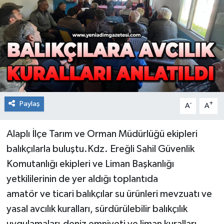
RESMİ İLAN
Künye
Paylaş
-
+
A
A
Alaplı İlçe Tarım ve Orman Müdürlüğü ekipleri
balıkçılarla buluştu.Kdz. Ereğli Sahil Güvenlik
Komutanlığı ekipleri ve Liman Başkanlığı
yetkililerinin de yer aldığı toplantıda
amatör ve ticari balıkçılar su ürünleri mevzuatı ve
yasal avcılık kuralları, sürdürülebilir balıkçılık
uygulamaları,deniz emniyeti ve liman kuralları