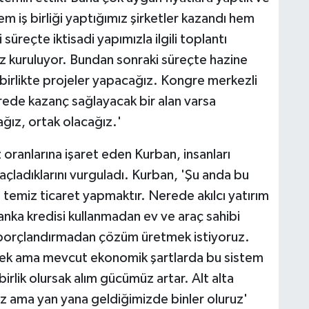
em iş birliği yaptığımız şirketler kazandı hem
üreçte iktisadi yapımızla ilgili toplantı
mız kuruluyor. Bundan sonraki süreçte hazine
e birlikte projeler yapacağız. Kongre merkezli
nerede kazanç sağlayacak bir alan varsa
ız, ortak olacağız.'
 oranlarına işaret eden Kurban, insanları
adıklarını vurguladı. Kurban, 'Şu anda bu
 temiz ticaret yapmaktır. Nerede akılcı yatırım
anka kredisi kullanmadan ev ve araç sahibi
ı borçlandırmadan çözüm üretmek istiyoruz.
üksek ama mevcut ekonomik şartlarda bu sistem
birlik olursak alım gücümüz artar. Alt alta
rız ama yan yana geldiğimizde binler oluruz'