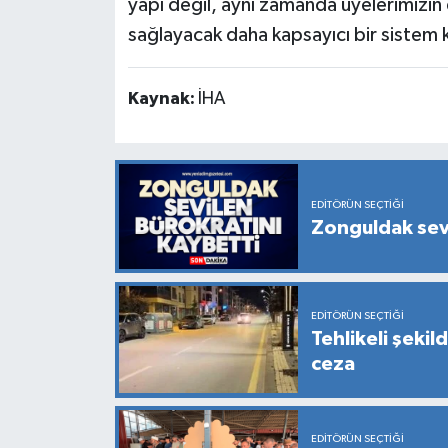
yapı değil, aynı zamanda üyelerimizi
sağlayacak daha kapsayıcı bir sistem 
Kaynak:
İHA
EDITÖRÜN SEÇTIĞI
Zonguldak sevi
EDITÖRÜN SEÇTIĞI
Tehlikeli şekil
ceza
EDITÖRÜN SEÇTIĞI