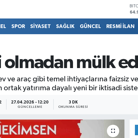
DO
47,
EU
55,
EL
SPOR
SİYASET
SAĞLIK
GÜNCEL
RESMİ İLAN
STE
64,
GRA
666
BİS
i olmadan mülk e
13.
BIT
64.
v ve araç gibi temel ihtiyaçlarına faizsiz v
tak yatırıma dayalı yeni bir iktisadi siste
2
27.04.2026 - 12:20
3 DK
GÜNCELLEME
OKUNMA SÜRESI