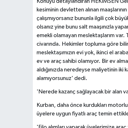
Konuyu detaylandıran HEKİMSEN Gene
kesiminin devletten alınan maaşlarının 
çalışmıyorsanız bununla ilgili çok bü
olsanız yine bunu salt maaşınızla yap
emekli olamayan meslektaşlarım var. 
civarında. Hekimler topluma göre bili
meslektaşımızın evi yok, ikinci el arab
ev ve araç sahibi olamıyor. Bir ev alma
aldığınızda neredeyse maliyetinin iki 
alamıyorsunuz' dedi.
'Nerede kazanç sağlayacak bir alan va
Kurban, daha önce kurdukları motorlu taş
üyelere uygun fiyatlı araç temin ettikle
'Filo alımları yaparak üyelerimize araç