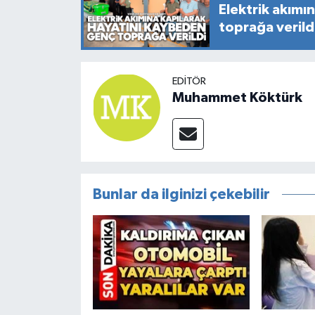
Elektrik akımı
toprağa verild
EDITÖR
Muhammet Köktürk
Bunlar da ilginizi çekebilir