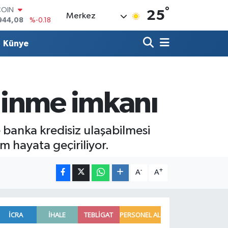
°
LAR
25
Merkez
7436
%0.18
RO
2510
%0.32
Künye
RLİN
4811
%0.38
M ALTIN
0.55
%0.03
T100
dinme imkanı
779
%-14
COIN
944,08
%-0.18
e banka kredisiz ulaşabilmesi
m hayata geçiriliyor.
-
+
A
A