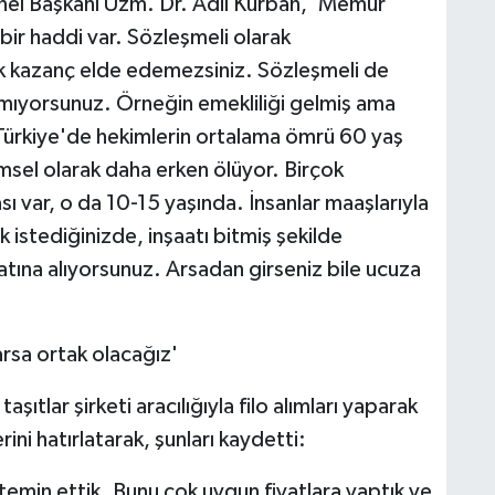
l Başkanı Uzm. Dr. Adil Kurban, 'Memur
bir haddi var. Sözleşmeli olarak
yük kazanç elde edemezsiniz. Sözleşmeli de
amıyorsunuz. Örneğin emekliliği gelmiş ama
Türkiye'de hekimlerin ortalama ömrü 60 yaş
msel olarak daha erken ölüyor. Birçok
ası var, o da 10-15 yaşında. İnsanlar maaşlarıyla
k istediğinizde, inşaatı bitmiş şekilde
katına alıyorsunuz. Arsadan girseniz bile ucuza
rsa ortak olacağız'
ıtlar şirketi aracılığıyla filo alımları yaparak
rini hatırlatarak, şunları kaydetti:
 temin ettik. Bunu çok uygun fiyatlara yaptık ve