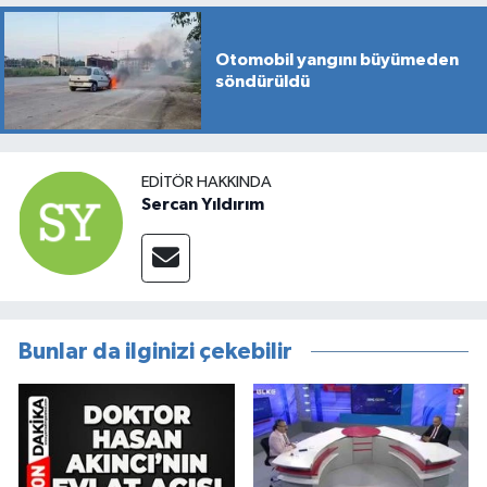
Otomobil yangını büyümeden
söndürüldü
EDITÖR HAKKINDA
Sercan Yıldırım
Bunlar da ilginizi çekebilir