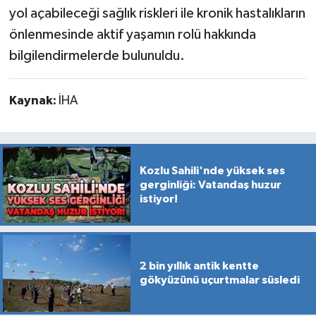
yol açabileceği sağlık riskleri ile kronik hastalıkların
önlenmesinde aktif yaşamın rolü hakkında
bilgilendirmelerde bulunuldu.
Kaynak:
İHA
Kozlu Sahili'nde yüksek ses
gerginliği: Vatandaş huzur
istiyor!
2 bin yıllık antik kentte
gökyüzünü uçurtmalar süsledi