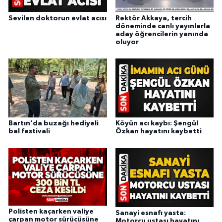
Sevilen doktorun evlat acısı
Rektör Akkaya, tercih
döneminde canlı yayınlarla
aday öğrencilerin yanında
oluyor
Bartın'da buzağı hediyeli
Köyün acı kaybı: Şengül
bal festivali
Özkan hayatını kaybetti
Polisten kaçarken valiye
Sanayi esnafı yasta:
çarpan motor sürücüsüne
Motorcu ustası hayatını