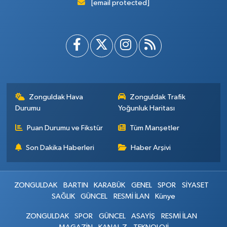
[email protected]
Zonguldak Hava
Zonguldak Trafik
Durumu
Yoğunluk Haritası
Puan Durumu ve Fikstür
Tüm Manşetler
Son Dakika Haberleri
Haber Arşivi
ZONGULDAK
BARTIN
KARABÜK
GENEL
SPOR
SİYASET
SAĞLIK
GÜNCEL
RESMİ İLAN
Künye
ZONGULDAK
SPOR
GÜNCEL
ASAYİŞ
RESMİ İLAN