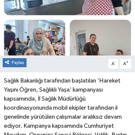
RESMİ İLAN
Künye
Paylaş
-
+
A
A
Sağlık Bakanlığı tarafından başlatılan 'Hareket
Yaşını Öğren, Sağlıklı Yaşa' kampanyası
kapsamında, İl Sağlık Müdürlüğü
koordinasyonunda mobil ekipler tarafından il
genelinde yürütülen çalışmalar aralıksız devam
ediyor. Kampanya kapsamında Cumhuriyet
Meydanı, Organize Sanayi Bölgesi, Valilik, Bartın