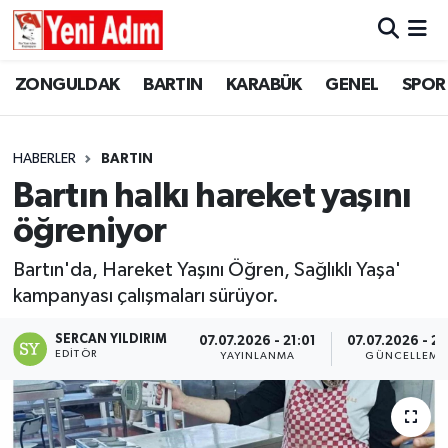
ZONGULDAK
ZONGULDAK
Zonguldak Hava Durumu
ZONGULDAK
BARTIN
KARABÜK
GENEL
SPOR
SPOR
BARTIN
Zonguldak Trafik Yoğunluk Haritası
HABERLER
BARTIN
ASAYİŞ
KARABÜK
Süper Lig Puan Durumu ve Fikstür
Bartın halkı hareket yaşını
öğreniyor
GÜNCEL
GENEL
Tüm Manşetler
Bartın'da, Hareket Yaşını Öğren, Sağlıklı Yaşa'
SİYASET
SPOR
Son Dakika Haberleri
kampanyası çalışmaları sürüyor.
RESMİ İLAN
SİYASET
Haber Arşivi
SERCAN YILDIRIM
07.07.2026 - 21:01
07.07.2026 - 21
EDITÖR
YAYINLANMA
GÜNCELLEME
SAĞLIK
GÜNCEL