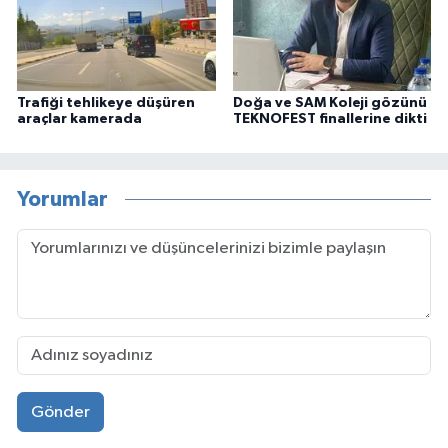
Trafiği tehlikeye düşüren
Doğa ve SAM Koleji gözünü
araçlar kamerada
TEKNOFEST finallerine dikti
Yorumlar
Gönder