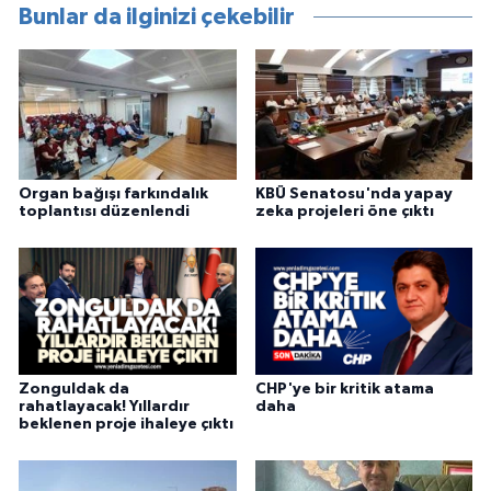
Bunlar da ilginizi çekebilir
Organ bağışı farkındalık
KBÜ Senatosu'nda yapay
toplantısı düzenlendi
zeka projeleri öne çıktı
Zonguldak da
CHP'ye bir kritik atama
rahatlayacak! Yıllardır
daha
beklenen proje ihaleye çıktı