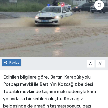
RESMİ İLAN
Künye
Paylaş
-
+
A
A
Edinilen bilgilere göre, Bartın-Karabük yolu
Potbaşı mevkii ile Bartın'ın Kozcağız beldesi
Topalali mevkiinde taşan ırmak nedeniyle kara
yolunda su birikintileri oluştu. Kozcağız
beldesinde de ırmağın taşması sonucu bazı