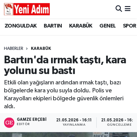
ZONGULDAK
ZONGULDAK
Zonguldak Hava Durumu
ZONGULDAK
BARTIN
KARABÜK
GENEL
SPOR
SPOR
BARTIN
Zonguldak Trafik Yoğunluk Haritası
HABERLER
KARABÜK
ASAYİŞ
KARABÜK
Süper Lig Puan Durumu ve Fikstür
Bartın'da ırmak taştı, kara
yolunu su bastı
GÜNCEL
GENEL
Tüm Manşetler
Etkili olan yağışların ardından ırmak taştı, bazı
SİYASET
SPOR
Son Dakika Haberleri
bölgelerde kara yolu suyla doldu. Polis ve
Karayolları ekipleri bölgede güvenlik önlemleri
RESMİ İLAN
SİYASET
Haber Arşivi
aldı.
SAĞLIK
GAMZE ERÇEBI
21.05.2026 - 16:11
21.05.2026 - 16:3
EDITÖR
YAYINLANMA
GÜNCELLEME
GÜNCEL