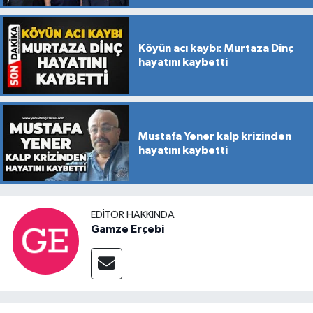
Köyün acı kaybı: Murtaza Dinç
hayatını kaybetti
Mustafa Yener kalp krizinden
hayatını kaybetti
EDITÖR HAKKINDA
Gamze Erçebi