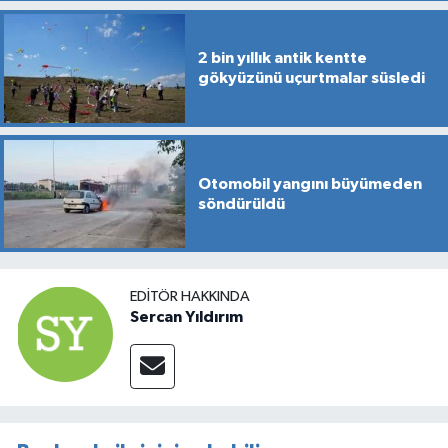
2 bin yıllık antik kentte
gökyüzünü uçurtmalar süsledi
Otomobil yangını büyümeden
söndürüldü
EDITÖR HAKKINDA
Sercan Yıldırım