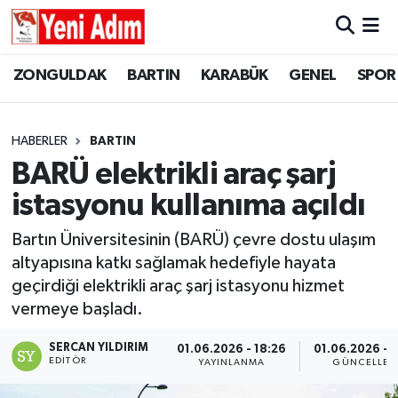
ZONGULDAK
ZONGULDAK
Zonguldak Hava Durumu
ZONGULDAK
BARTIN
KARABÜK
GENEL
SPOR
SPOR
BARTIN
Zonguldak Trafik Yoğunluk Haritası
HABERLER
BARTIN
ASAYİŞ
KARABÜK
Süper Lig Puan Durumu ve Fikstür
BARÜ elektrikli araç şarj
istasyonu kullanıma açıldı
GÜNCEL
GENEL
Tüm Manşetler
Bartın Üniversitesinin (BARÜ) çevre dostu ulaşım
SİYASET
SPOR
Son Dakika Haberleri
altyapısına katkı sağlamak hedefiyle hayata
geçirdiği elektrikli araç şarj istasyonu hizmet
RESMİ İLAN
SİYASET
Haber Arşivi
vermeye başladı.
SAĞLIK
SERCAN YILDIRIM
01.06.2026 - 18:26
01.06.2026 - 
EDITÖR
YAYINLANMA
GÜNCELLEM
GÜNCEL