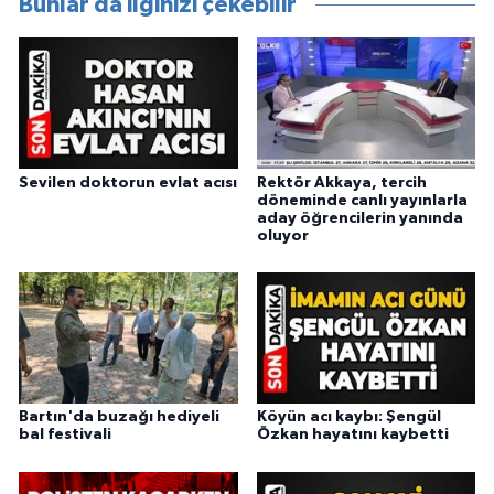
Bunlar da ilginizi çekebilir
Sevilen doktorun evlat acısı
Rektör Akkaya, tercih
döneminde canlı yayınlarla
aday öğrencilerin yanında
oluyor
Bartın'da buzağı hediyeli
Köyün acı kaybı: Şengül
bal festivali
Özkan hayatını kaybetti