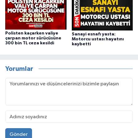
Polisten kaçarken valiye
Sanayi esnafı yasta:
çarpan motor sürücüsüne
Motorcu ustası hayatını
300 bin TL ceza kesildi
kaybetti
Yorumlar
Gönder