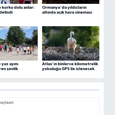
 korku dolu anlar:
Ormanya'da yıldızların
delindi
altında açık hava sineması
 yaz ayını
Atlas'ın binlerce kilometrelik
ren şenlik
yolculuğu GPS ile izlenecek