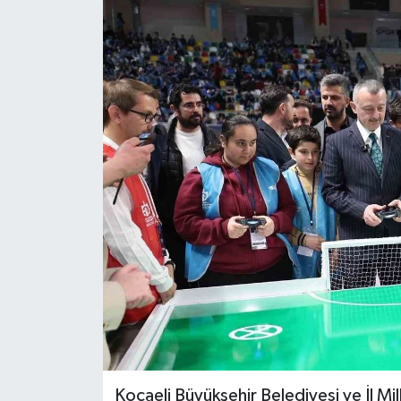
RESMİ İLAN
Künye
Kocaeli Büyükşehir Belediyesi ve İl Mill