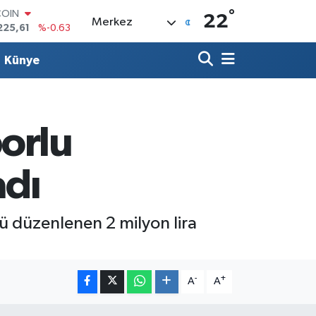
225,61
%-0.63
°
22
LAR
Merkez
7143
%0.16
RO
Künye
0317
%-0.02
RLİN
2463
%0.07
M ALTIN
0.40
%0.45
orlu
T100
799
%70
adı
sü düzenlenen 2 milyon lira
-
+
A
A