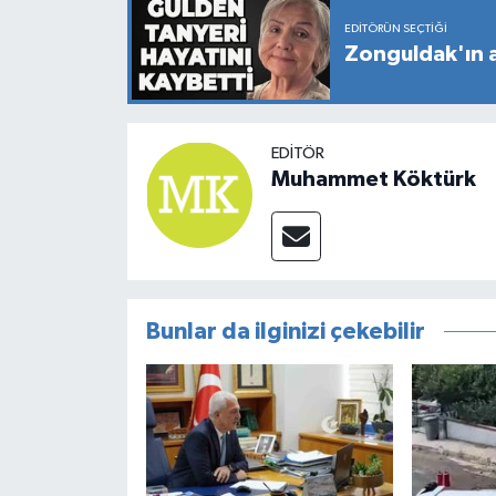
EDITÖRÜN SEÇTIĞI
Zonguldak'ın a
EDITÖR
Muhammet Köktürk
Bunlar da ilginizi çekebilir