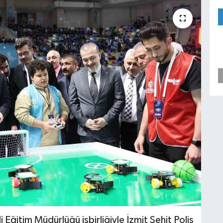
i Eğitim Müdürlüğü işbirliğiyle İzmit Şehit Polis