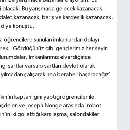
rimize yarışmada başarılar diliyorum. Bu
li olacak. Bu yarışmada gelecek kazanacak,
dalet kazanacak, barış ve kardeşlik kazanacak.
 diye konuştu.
da öğrencilere sunulan imkanlardan dolayı
rek, 'Gördüğünüz gibi gençlerimiz her şeyin
ş durumdalar. İmkanlarımız elverdiğince
gi şartlar varsa o şartları devlet olarak
yılmadan çalışarak hep beraber başaracağız'
'ın kaptanlığını yaptığı öğrenciler ile
taşdelen ve Joseph Nonge arasında 'robot
'ın iki gol attığı karşılaşma, salondakiler