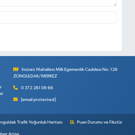
İncivez Mahallesi Milli Egemenlik Caddesi No: 126
ZONGULDAK/MERKEZ
e
0 372 281 06 66
er
[email protected]
nguldak Trafik Yoğunluk Haritası
Puan Durumu ve Fikstür
ber Arşivi