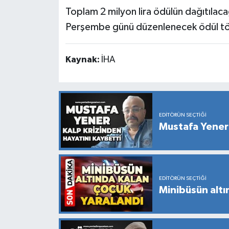
Toplam 2 milyon lira ödülün dağıtılac
Perşembe günü düzenlenecek ödül tö
Kaynak:
İHA
EDITÖRÜN SEÇTIĞI
Mustafa Yener 
EDITÖRÜN SEÇTIĞI
Minibüsün altı