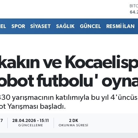
64.
DO
47,
EU
EL
SPOR
SİYASET
SAĞLIK
GÜNCEL
RESMİ İLAN
55,
STE
64,
GRA
651
akın ve Kocaelisp
BİS
13.
robot futbolu' oyn
30 yarışmacının katılımıyla bu yıl 4'üncü
t Yarışması başladı.
57
28.04.2026 - 15:11
2 DK
GÜNCELLEME
OKUNMA SÜRESI