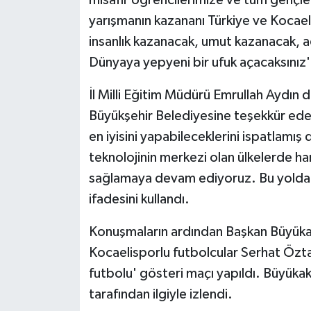
misafir öğrencilerimize ve tüm gençle
yarışmanın kazananı Türkiye ve Kocae
insanlık kazanacak, umut kazanacak, a
Dünyaya yepyeni bir ufuk açacaksınız'
İl Milli Eğitim Müdürü Emrullah Aydın 
Büyükşehir Belediyesine teşekkür ede
en iyisini yapabileceklerini ispatlamı
teknolojinin merkezi olan ülkelerde han
sağlamaya devam ediyoruz. Bu yolda 
ifadesini kullandı.
Konuşmaların ardından Başkan Büyükakın
Kocaelisporlu futbolcular Serhat Öz
futbolu' gösteri maçı yapıldı. Büyükakın
tarafından ilgiyle izlendi.