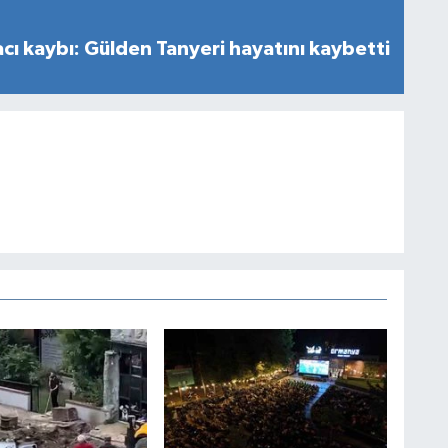
cı kaybı: Gülden Tanyeri hayatını kaybetti