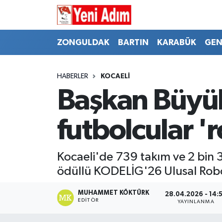
ZONGULDAK
ZONGULDAK
Zonguldak Hava Durumu
ZONGULDAK
BARTIN
KARABÜK
GEN
SPOR
BARTIN
Zonguldak Trafik Yoğunluk Haritası
HABERLER
KOCAELİ
ASAYİŞ
KARABÜK
Süper Lig Puan Durumu ve Fikstür
Başkan Büyük
GÜNCEL
GENEL
Tüm Manşetler
futbolcular '
SİYASET
SPOR
Son Dakika Haberleri
Kocaeli'de 739 takım ve 2 bin 3
RESMİ İLAN
SİYASET
Haber Arşivi
ödüllü KODELİG'26 Ulusal Robo
SAĞLIK
MUHAMMET KÖKTÜRK
28.04.2026 - 14:
EDITÖR
YAYINLANMA
GÜNCEL