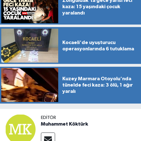
Zonguldak'ta gece yarısı feci
kaza: 15 yaşındaki çocuk
yaralandı
Kocaeli'de uyuşturucu
operasyonlarında 6 tutuklama
Kuzey Marmara Otoyolu'nda
tünelde feci kaza: 3 ölü, 1 ağır
yaralı
EDITÖR
Muhammet Köktürk