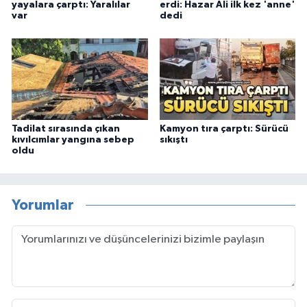
yayalara çarptı: Yaralılar
erdi: Hazar Ali ilk kez 'anne'
var
dedi
Tadilat sırasında çıkan
Kamyon tıra çarptı: Sürücü
kıvılcımlar yangına sebep
sıkıştı
oldu
Yorumlar