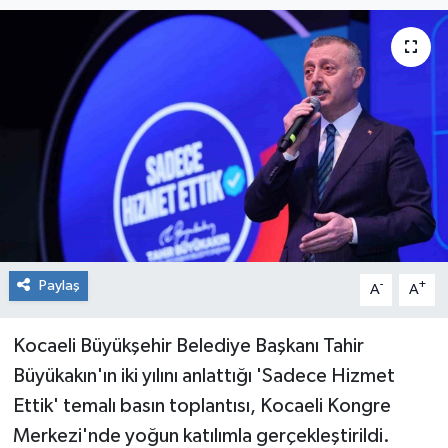
RESMİ İLAN
Künye
Paylaş
-
+
A
A
Kocaeli Büyükşehir Belediye Başkanı Tahir
Büyükakın'ın iki yılını anlattığı 'Sadece Hizmet
Ettik' temalı basın toplantısı, Kocaeli Kongre
Merkezi'nde yoğun katılımla gerçekleştirildi.