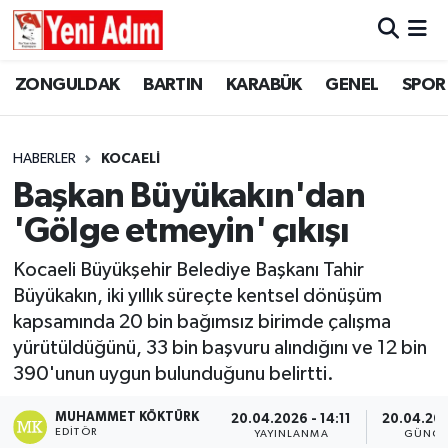
ZONGULDAK
ZONGULDAK
Zonguldak Hava Durumu
ZONGULDAK
BARTIN
KARABÜK
GENEL
SPOR
SPOR
BARTIN
Zonguldak Trafik Yoğunluk Haritası
HABERLER
KOCAELİ
ASAYİŞ
KARABÜK
Süper Lig Puan Durumu ve Fikstür
Başkan Büyükakın'dan
'Gölge etmeyin' çıkışı
GÜNCEL
GENEL
Tüm Manşetler
Kocaeli Büyükşehir Belediye Başkanı Tahir
SİYASET
SPOR
Son Dakika Haberleri
Büyükakın, iki yıllık süreçte kentsel dönüşüm
kapsamında 20 bin bağımsız birimde çalışma
RESMİ İLAN
SİYASET
Haber Arşivi
yürütüldüğünü, 33 bin başvuru alındığını ve 12 bin
390'unun uygun bulunduğunu belirtti.
SAĞLIK
MUHAMMET KÖKTÜRK
20.04.2026 - 14:11
20.04.202
GÜNCEL
EDITÖR
YAYINLANMA
GÜNCE