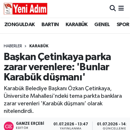
ZONGULDAK
ZONGULDAK
Zonguldak Hava Durumu
ZONGULDAK
BARTIN
KARABÜK
GENEL
SPOR
SPOR
BARTIN
Zonguldak Trafik Yoğunluk Haritası
HABERLER
KARABÜK
ASAYİŞ
KARABÜK
Süper Lig Puan Durumu ve Fikstür
Başkan Çetinkaya parka
zarar verenlere: 'Bunlar
GÜNCEL
GENEL
Tüm Manşetler
Karabük düşmanı'
SİYASET
SPOR
Son Dakika Haberleri
Karabük Belediye Başkanı Özkan Çetinkaya,
Üniversite Mahallesi'ndeki tema parkta banklara
RESMİ İLAN
SİYASET
Haber Arşivi
zarar verenleri 'Karabük düşmanı' olarak
SAĞLIK
nitelendirdi.
GAMZE ERÇEBI
01.07.2026 - 13:47
01.07.2026 - 14:2
GÜNCEL
EDITÖR
YAYINLANMA
GÜNCELLEME