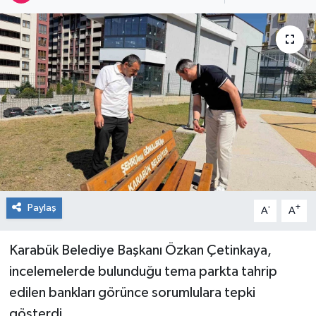
RESMİ İLAN
Künye
Paylaş
-
+
A
A
Karabük Belediye Başkanı Özkan Çetinkaya,
incelemelerde bulunduğu tema parkta tahrip
edilen bankları görünce sorumlulara tepki
gösterdi.