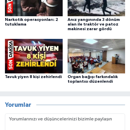
Narkotik operasyonları: 2
Anız yangınında 3 dönüm
tutuklama
alan ile traktör ve patoz
makinesi zarar gördü
Tavuk yiyen 8 kişi zehirlendi
Organ bağışı farkındalık
toplantısı düzenlendi
Yorumlar