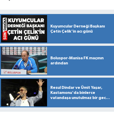
Kuyumcular Derneği Başkanı
Çetin Çelik'in acı günü
Boluspor-Manisa FK maçının
ardından
Resul Dindar ve Ümit Yaşar,
Kastamonu'da binlerce
vatandaşa unutulmaz bir gece
yaşattı