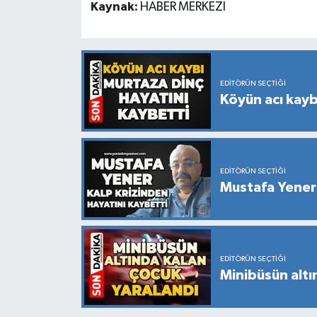
Kaynak:
HABER MERKEZİ
EDITÖRÜN SEÇTIĞI
Köyün acı kayb
EDITÖRÜN SEÇTIĞI
Mustafa Yener 
EDITÖRÜN SEÇTIĞI
Minibüsün altı