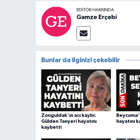
EDITÖR HAKKINDA
Gamze Erçebi
Bunlar da ilginizi çekebilir
Zonguldak'ın acı kaybı:
Beycuma'n
Gülden Tanyeri hayatını
hayatını k
kaybetti