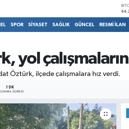
DO
47,
EU
55,
EL
SPOR
SİYASET
SAĞLIK
GÜNCEL
RESMİ İLAN
STE
64,
GRA
651
BİS
, yol çalışmalarını
13.
BIT
64.
t Öztürk, ilçede çalışmalara hız verdi.
1 DK
KUNMA SÜRESI