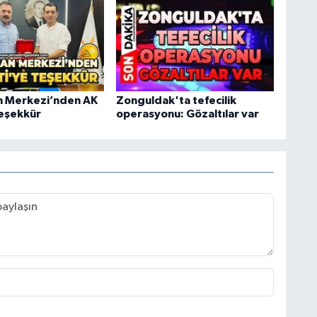
an Merkezi’nden AK
Zonguldak'ta tefecilik
teşekkür
operasyonu: Gözaltılar var