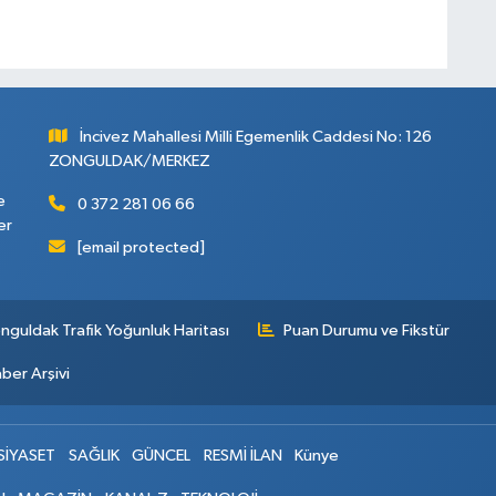
İncivez Mahallesi Milli Egemenlik Caddesi No: 126
ZONGULDAK/MERKEZ
e
0 372 281 06 66
er
[email protected]
nguldak Trafik Yoğunluk Haritası
Puan Durumu ve Fikstür
ber Arşivi
SİYASET
SAĞLIK
GÜNCEL
RESMİ İLAN
Künye