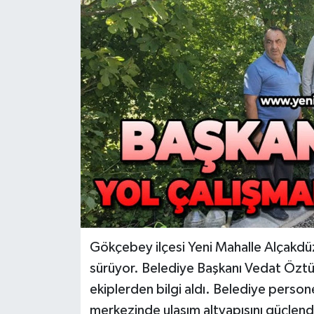
RESMİ İLAN
Künye
Gökçebey ilçesi Yeni Mahalle Alçakdüzü
sürüyor. Belediye Başkanı Vedat Öztürk
ekiplerden bilgi aldı. Belediye persone
merkezinde ulaşım altyapısını güçlendir