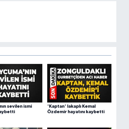
ın sevilen ismi
'Kaptan' lakaplı Kemal
aybetti
Özdemir hayatını kaybetti