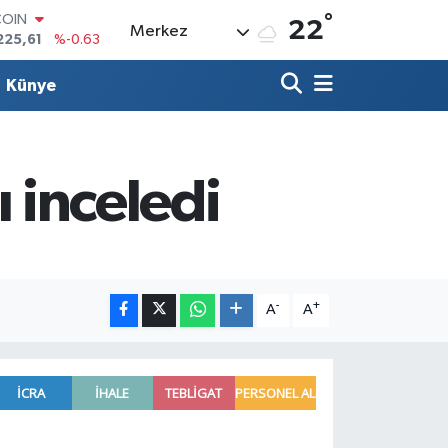
°
LAR
22
Merkez
7143
%0.16
RO
0317
%-0.02
Künye
RLİN
2463
%0.07
M ALTIN
0.40
%0.45
T100
 inceledi
799
%70
COIN
225,61
%-0.63
-
+
A
A