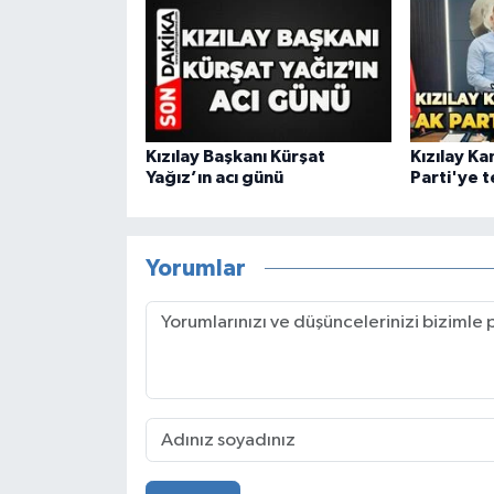
Kızılay Başkanı Kürşat
Kızılay K
Yağız’ın acı günü
Parti'ye 
Yorumlar