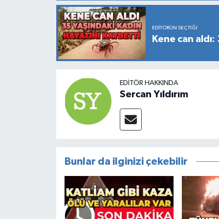
EDITÖRÜN SEÇTIĞI
Kene can aldı:
EDITÖR HAKKINDA
Sercan Yıldırım
Bunlar da ilginizi çekebilir