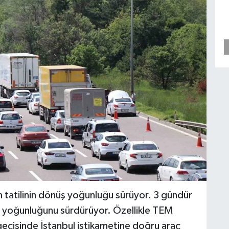
m tatilinin dönüş yoğunluğu sürüyor. 3 gündür
e yoğunluğunu sürdürüyor. Özellikle TEM
eçişinde İstanbul istikametine doğru araç