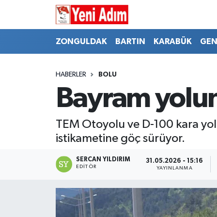
ZONGULDAK
ZONGULDAK
Zonguldak Hava Durumu
ZONGULDAK
BARTIN
KARABÜK
GEN
SPOR
BARTIN
Zonguldak Trafik Yoğunluk Haritası
HABERLER
BOLU
ASAYİŞ
KARABÜK
Süper Lig Puan Durumu ve Fikstür
Bayram yolun
GÜNCEL
GENEL
Tüm Manşetler
TEM Otoyolu ve D-100 kara yol
SİYASET
SPOR
Son Dakika Haberleri
istikametine göç sürüyor.
RESMİ İLAN
SİYASET
Haber Arşivi
SERCAN YILDIRIM
31.05.2026 - 15:16
EDITÖR
YAYINLANMA
SAĞLIK
GÜNCEL