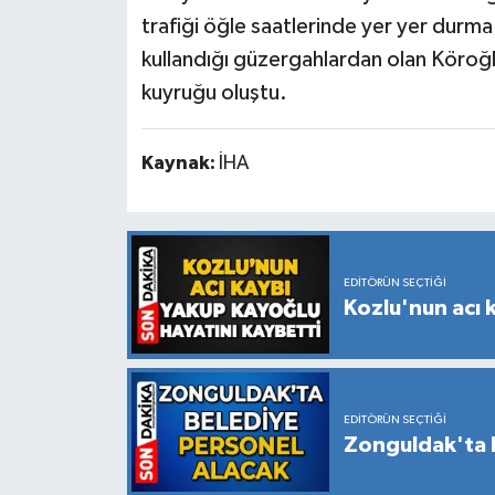
trafiği öğle saatlerinde yer yer durma
kullandığı güzergahlardan olan Köroğ
kuyruğu oluştu.
Kaynak:
İHA
EDITÖRÜN SEÇTIĞI
Kozlu'nun acı 
EDITÖRÜN SEÇTIĞI
Zonguldak'ta 