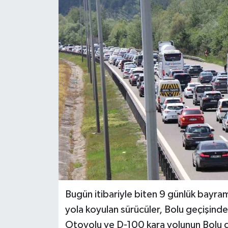
RESMİ İLAN
Künye
Bugün itibariyle biten 9 günlük bayra
yola koyulan sürücüler, Bolu geçişind
Otoyolu ve D-100 kara yolunun Bolu g