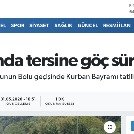
B
6
D
4
EL
SPOR
SİYASET
SAĞLIK
GÜNCEL
RESMİ İLAN
E
5
ST
64
G
da tersine göç sü
6
Bİ
13
unun Bolu geçişinde Kurban Bayramı tatil
31.05.2026 - 18:51
1 DK
GÜNCELLEME
OKUNMA SÜRESI