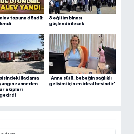
alev topuna döndü:
8 eğitim binası
tlendi
güçlendirilecek
sisindeki ilaçlama
'Anne sütü, bebeğin sağlıklı
yangın zanneden
gelişimi için en ideal besindir'
r ekipleri
geçirdi