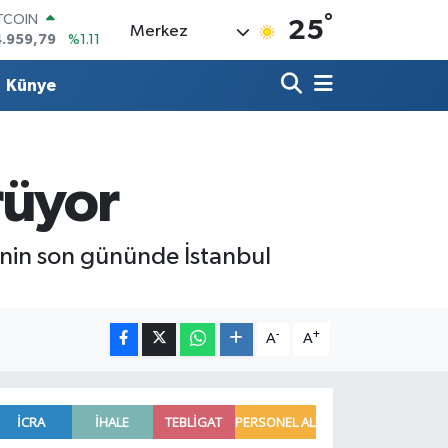
°
ITCOIN
25
Merkez
4.959,79
%1.11
OLAR
7,7436
%0.18
Künye
URO
5,2510
%0.32
ERLİN
,4811
%0.38
RAM ALTIN
rüyor
660.55
%0.03
ST100
.779
%-14
inin son gününde İstanbul
-
+
A
A