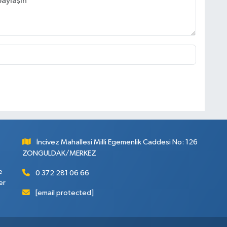
İncivez Mahallesi Milli Egemenlik Caddesi No: 126
ZONGULDAK/MERKEZ
e
0 372 281 06 66
er
[email protected]