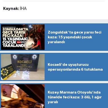
Kaynak:
İHA
Zonguldak'ta gece yarısı feci
kaza: 15 yaşındaki çocuk
yaralandı
Kocaeli'de uyuşturucu
operasyonlarında 6 tutuklama
Kuzey Marmara Otoyolu'nda
tünelde feci kaza: 3 ölü, 1 ağır
yaralı