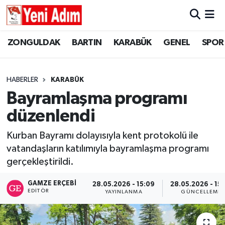
ZONGULDAK
ZONGULDAK
Zonguldak Hava Durumu
ZONGULDAK
BARTIN
KARABÜK
GENEL
SPOR
SPOR
BARTIN
Zonguldak Trafik Yoğunluk Haritası
HABERLER
KARABÜK
ASAYİŞ
KARABÜK
Süper Lig Puan Durumu ve Fikstür
Bayramlaşma programı
düzenlendi
GÜNCEL
GENEL
Tüm Manşetler
Kurban Bayramı dolayısıyla kent protokolü ile
SİYASET
SPOR
Son Dakika Haberleri
vatandaşların katılımıyla bayramlaşma programı
gerçekleştirildi.
RESMİ İLAN
SİYASET
Haber Arşivi
GAMZE ERÇEBI
28.05.2026 - 15:09
28.05.2026 - 15
SAĞLIK
EDITÖR
YAYINLANMA
GÜNCELLEME
GÜNCEL