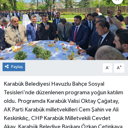
RESMİ İLAN
Künye
Paylaş
-
+
A
A
Karabük Belediyesi Havuzlu Bahçe Sosyal
Tesisleri'nde düzenlenen programa yoğun katılım
oldu. Programda Karabük Valisi Oktay Çağatay,
AK Parti Karabük milletvekilleri Cem Şahin ve Ali
Keskinkılıç, CHP Karabük Milletvekili Cevdet
Akay, Karabük Belediye Başkanı Özkan Çetinkaya