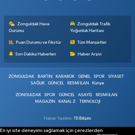
Zonguldak Hava
Zonguldak Trafik
Durumu
Yoğunluk Haritası
Puan Durumu ve Fikstür
Tüm Manşetler
Son Dakika Haberleri
Haber Arşivi
ZONGULDAK
BARTIN
KARABÜK
GENEL
SPOR
SİYASET
SAĞLIK
GÜNCEL
RESMİ İLAN
Künye
ZONGULDAK
SPOR
GÜNCEL
ASAYİŞ
RESMİ İLAN
MAGAZİN
KANAL Z
TEKNOLOJİ
Haber Yazılımı:
TE Bilişim
En iyi site deneyimi sağlamak için çerezlerden