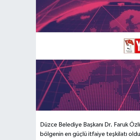
RESMİ İLAN
Künye
Düzce Belediye Başkanı Dr. Faruk Özl
bölgenin en güçlü itfaiye teşkilatı old