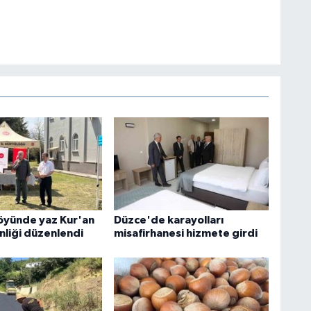
köyünde yaz Kur'an
Düzce'de karayolları
nliği düzenlendi
misafirhanesi hizmete girdi