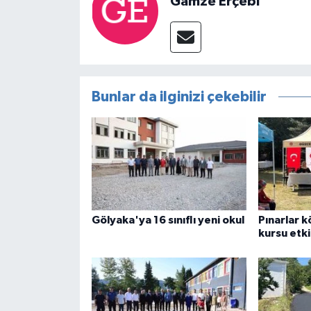
Gamze Erçebi
Bunlar da ilginizi çekebilir
Gölyaka'ya 16 sınıflı yeni okul
Pınarlar 
kursu etki