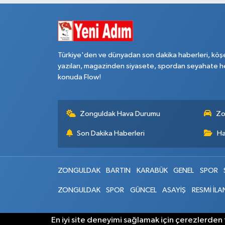
Türkiye'den ve dünyadan son dakika haberleri, köş
yazıları, magazinden siyasete, spordan seyahate h
konuda Flow!
Zonguldak Hava Durumu
Zo
Son Dakika Haberleri
Ha
ZONGULDAK
BARTIN
KARABÜK
GENEL
SPOR
ZONGULDAK
SPOR
GÜNCEL
ASAYİŞ
RESMİ İLA
En iyi site deneyimi sağlamak için çerezlerden f