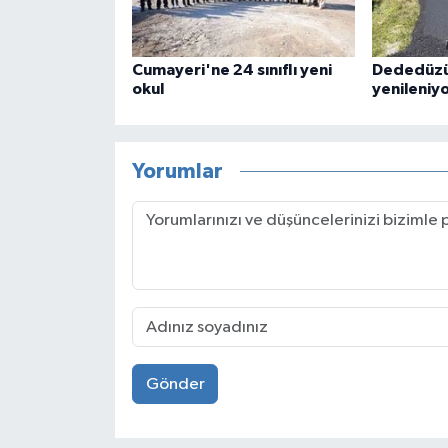
Cumayeri'ne 24 sınıflı yeni
Dededüzü
okul
yenileniy
Yorumlar
Gönder