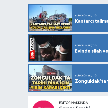
EDITÖRÜN SEÇTIĞI
Kantarcı talima
EDITÖRÜN SEÇTIĞI
Evinde silah v
EDITÖRÜN SEÇTIĞI
Zonguldak'ta ta
EDITÖR HAKKINDA