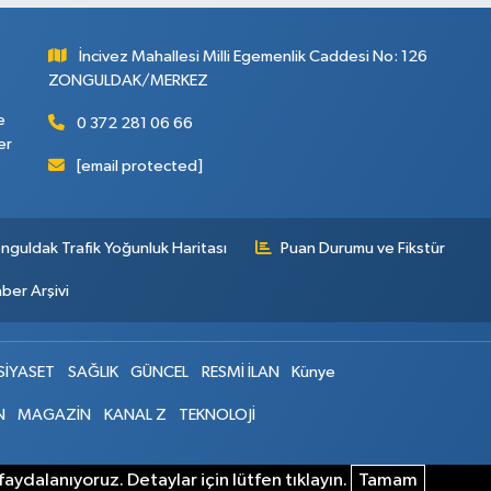
İncivez Mahallesi Milli Egemenlik Caddesi No: 126
ZONGULDAK/MERKEZ
e
0 372 281 06 66
er
[email protected]
nguldak Trafik Yoğunluk Haritası
Puan Durumu ve Fikstür
ber Arşivi
SİYASET
SAĞLIK
GÜNCEL
RESMİ İLAN
Künye
N
MAGAZİN
KANAL Z
TEKNOLOJİ
aydalanıyoruz. Detaylar için lütfen tıklayın.
Tamam