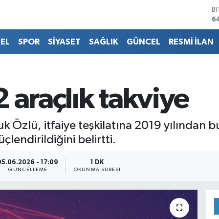
B
6
D
4
EL
SPOR
SİYASET
SAĞLIK
GÜNCEL
RESMİ İLAN
E
5
S
6
G
 araçlık takviye
6
B
1
k Özlü, itfaiye teşkilatına 2019 yılından b
çlendirildiğini belirtti.
05.06.2026 - 17:09
1 DK
GÜNCELLEME
OKUNMA SÜRESI