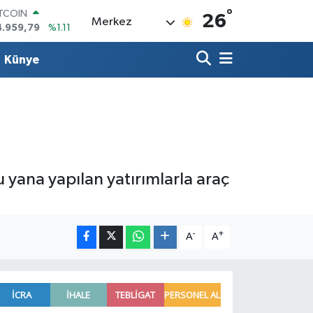
ITCOIN
°
26
4.959,79
%1.11
Merkez
OLAR
7,7436
%0.18
Künye
URO
5,2510
%0.32
TERLİN
4,4811
%0.38
RAM ALTIN
660.55
%0.03
İST100
3.779
%-14
u yana yapılan yatırımlarla araç
-
+
A
A