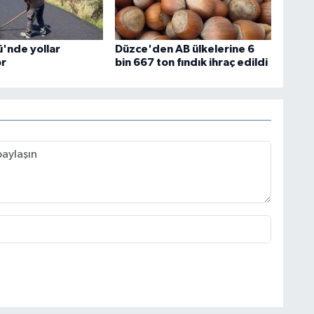
'nde yollar
Düzce'den AB ülkelerine 6
or
bin 667 ton fındık ihraç edildi