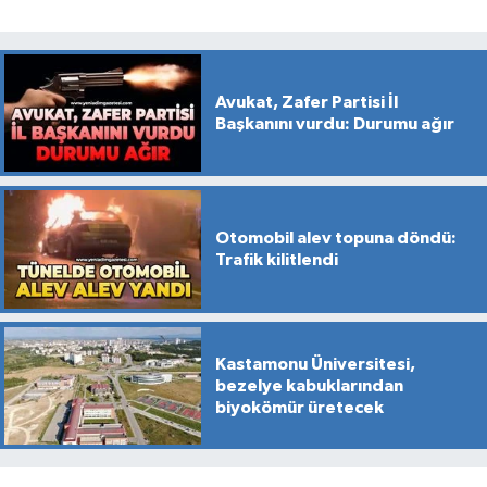
Avukat, Zafer Partisi İl
Başkanını vurdu: Durumu ağır
Otomobil alev topuna döndü:
Trafik kilitlendi
Kastamonu Üniversitesi,
bezelye kabuklarından
biyokömür üretecek