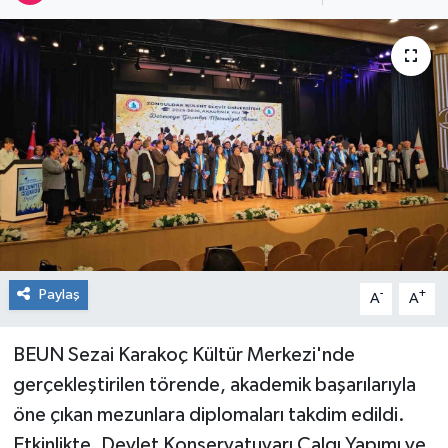
RESMİ İLAN
Künye
Paylaş
-
+
A
A
BEUN Sezai Karakoç Kültür Merkezi'nde
gerçekleştirilen törende, akademik başarılarıyla
öne çıkan mezunlara diplomaları takdim edildi.
Etkinlikte, Devlet Konservatuvarı Çalgı Yapımı ve