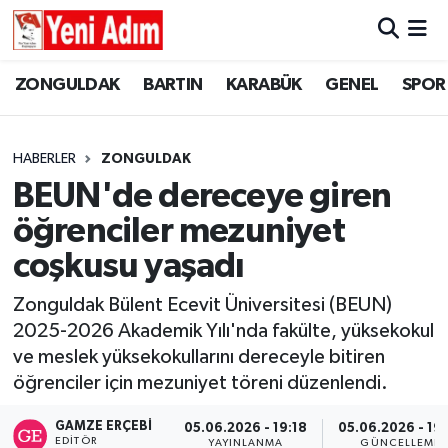
ZONGULDAK
ZONGULDAK
Zonguldak Hava Durumu
ZONGULDAK
BARTIN
KARABÜK
GENEL
SPOR
SPOR
BARTIN
Zonguldak Trafik Yoğunluk Haritası
HABERLER
ZONGULDAK
ASAYİŞ
KARABÜK
Süper Lig Puan Durumu ve Fikstür
BEUN'de dereceye giren
öğrenciler mezuniyet
GÜNCEL
GENEL
Tüm Manşetler
coşkusu yaşadı
SİYASET
SPOR
Son Dakika Haberleri
Zonguldak Bülent Ecevit Üniversitesi (BEUN)
2025-2026 Akademik Yılı'nda fakülte, yüksekokul
RESMİ İLAN
SİYASET
Haber Arşivi
ve meslek yüksekokullarını dereceyle bitiren
SAĞLIK
öğrenciler için mezuniyet töreni düzenlendi.
GAMZE ERÇEBI
05.06.2026 - 19:18
05.06.2026 - 19
GÜNCEL
EDITÖR
YAYINLANMA
GÜNCELLEME