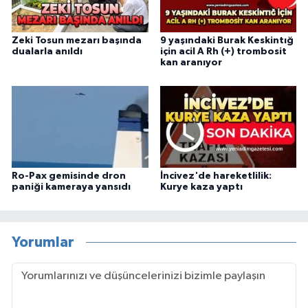
Zeki Tosun mezarı başında
9 yaşındaki Burak Keskintığ
dualarla anıldı
için acil A Rh (+) trombosit
kan aranıyor
Ro-Pax gemisinde dron
İncivez'de hareketlilik:
paniği kameraya yansıdı
Kurye kaza yaptı
Yorumlar