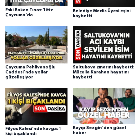
Eski Bakan Tınaz Titiz
Belediye Meclis Üyesi eşini
Çaycuma'da
kaybetti
Çaycuma Pehlivanoğlu
Saltukova çınarını kaybetti:
Caddesi'nde yollar
Mücella Karahan hayatını
güzelleşiyor
kaybetti
Kayıp Sezgin'den güzel
Filyos Kalesi’nde kavga: 1
haber
kişi bıçaklandı