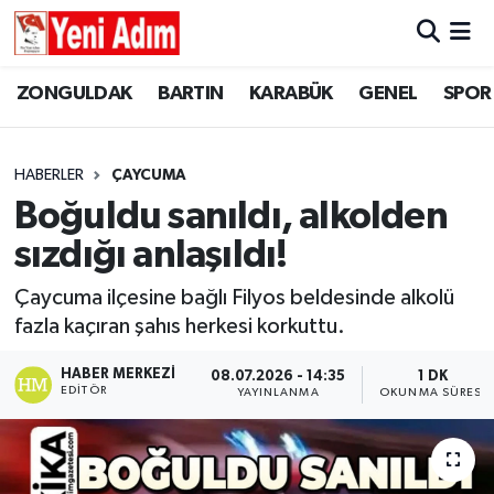
ZONGULDAK
ZONGULDAK
Zonguldak Hava Durumu
ZONGULDAK
BARTIN
KARABÜK
GENEL
SPOR
SPOR
BARTIN
Zonguldak Trafik Yoğunluk Haritası
HABERLER
ÇAYCUMA
ASAYİŞ
KARABÜK
Süper Lig Puan Durumu ve Fikstür
Boğuldu sanıldı, alkolden
sızdığı anlaşıldı!
GÜNCEL
GENEL
Tüm Manşetler
Çaycuma ilçesine bağlı Filyos beldesinde alkolü
SİYASET
SPOR
Son Dakika Haberleri
fazla kaçıran şahıs herkesi korkuttu.
RESMİ İLAN
SİYASET
Haber Arşivi
HABER MERKEZI
08.07.2026 - 14:35
1 DK
EDITÖR
YAYINLANMA
OKUNMA SÜRESI
SAĞLIK
GÜNCEL