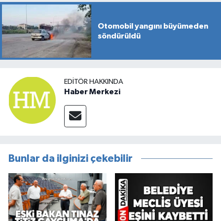
Otomobil yangını büyümeden
söndürüldü
EDITÖR HAKKINDA
Haber Merkezi
Bunlar da ilginizi çekebilir