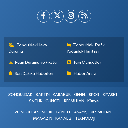
Zonguldak Hava
Zonguldak Trafik
Durumu
Yoğunluk Haritası
Puan Durumu ve Fikstür
Tüm Manşetler
Son Dakika Haberleri
Haber Arşivi
ZONGULDAK
BARTIN
KARABÜK
GENEL
SPOR
SİYASET
SAĞLIK
GÜNCEL
RESMİ İLAN
Künye
ZONGULDAK
SPOR
GÜNCEL
ASAYİŞ
RESMİ İLAN
MAGAZİN
KANAL Z
TEKNOLOJİ