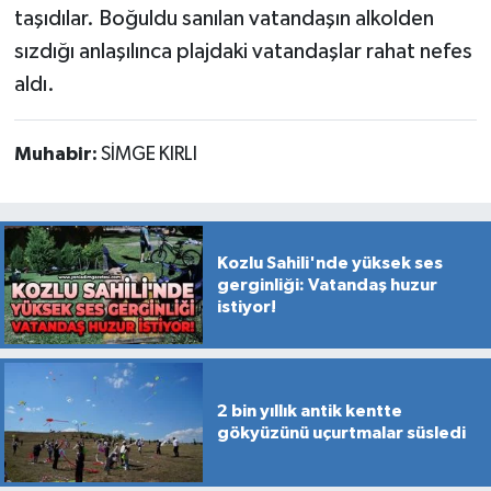
taşıdılar. Boğuldu sanılan vatandaşın alkolden
sızdığı anlaşılınca plajdaki vatandaşlar rahat nefes
aldı.
Muhabir:
SİMGE KIRLI
Kozlu Sahili'nde yüksek ses
gerginliği: Vatandaş huzur
istiyor!
2 bin yıllık antik kentte
gökyüzünü uçurtmalar süsledi