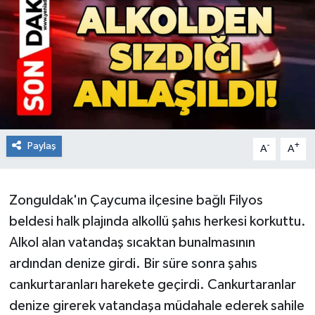
RESMİ İLAN
Künye
Paylaş
-
+
A
A
Zonguldak'ın Çaycuma ilçesine bağlı Filyos
beldesi halk plajında alkollü şahıs herkesi korkuttu.
Alkol alan vatandaş sıcaktan bunalmasının
ardından denize girdi. Bir süre sonra şahıs
cankurtaranları harekete geçirdi. Cankurtaranlar
denize girerek vatandaşa müdahale ederek sahile