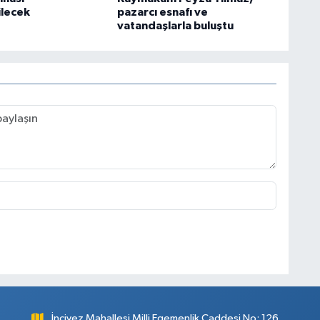
ilecek
pazarcı esnafı ve
vatandaşlarla buluştu
İncivez Mahallesi Milli Egemenlik Caddesi No: 126