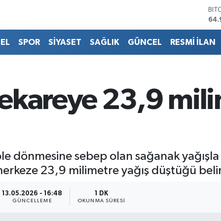
64.
DO
47,
EU
EL
SPOR
SİYASET
SAĞLIK
GÜNCEL
RESMİ İLAN
55,
STE
64,
GRA
666
ekareye 23,9 mili
BİS
13.
le dönmesine sebep olan sağanak yağışla i
erkeze 23,9 milimetre yağış düştüğü belirt
13.05.2026 - 16:48
1 DK
GÜNCELLEME
OKUNMA SÜRESI