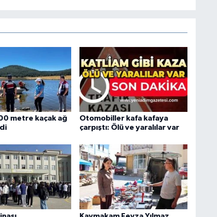
00 metre kaçak ağ
Otomobiller kafa kafaya
ldi
çarpıştı: Ölü ve yaralılar var
inası
Kaymakam Feyza Yılmaz,