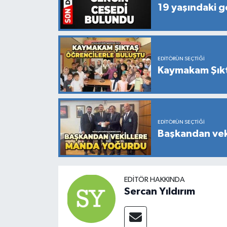
19 yaşındaki g
EDITÖRÜN SEÇTIĞI
Kaymakam Şıkt
EDITÖRÜN SEÇTIĞI
Başkandan vek
EDITÖR HAKKINDA
Sercan Yıldırım