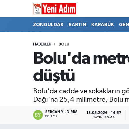
ZONGULDAK
ZONGULDAK
Zonguldak Hava Durumu
ZONGULDAK
BARTIN
KARABÜK
GEN
SPOR
BARTIN
Zonguldak Trafik Yoğunluk Haritası
HABERLER
BOLU
ASAYİŞ
KARABÜK
Süper Lig Puan Durumu ve Fikstür
Bolu'da metr
GÜNCEL
GENEL
Tüm Manşetler
düştü
SİYASET
SPOR
Son Dakika Haberleri
Bolu'da cadde ve sokakların gö
RESMİ İLAN
SİYASET
Haber Arşivi
Dağı'na 25,4 milimetre, Bolu m
SAĞLIK
SERCAN YILDIRIM
13.05.2026 - 14:57
EDITÖR
YAYINLANMA
GÜNCEL