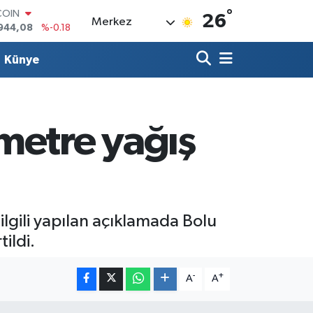
944,08
%-0.18
°
26
LAR
Merkez
7436
%0.18
RO
Künye
2510
%0.32
RLİN
4811
%0.38
M ALTIN
0.55
%0.03
metre yağış
T100
779
%-14
lgili yapılan açıklamada Bolu
ildi.
-
+
A
A