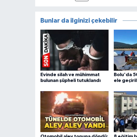
Bunlar da ilginizi çekebilir
Evinde silah ve mühimmat
Bolu'da 5
bulunan şüpheli tutuklandı
ele geçiri
Otomobil alev topuna döndü:
8 eğitim b