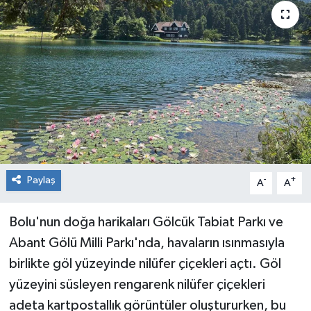
RESMİ İLAN
Künye
Paylaş
-
+
A
A
Bolu'nun doğa harikaları Gölcük Tabiat Parkı ve
Abant Gölü Milli Parkı'nda, havaların ısınmasıyla
birlikte göl yüzeyinde nilüfer çiçekleri açtı. Göl
yüzeyini süsleyen rengarenk nilüfer çiçekleri
adeta kartpostallık görüntüler oluştururken, bu