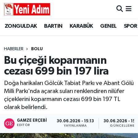
ZONGULDAK
ZONGULDAK
Zonguldak Hava Durumu
ZONGULDAK
BARTIN
KARABÜK
GENEL
SPOR
SPOR
BARTIN
Zonguldak Trafik Yoğunluk Haritası
HABERLER
BOLU
ASAYİŞ
KARABÜK
Süper Lig Puan Durumu ve Fikstür
Bu çiçeği koparmanın
cezası 699 bin 197 lira
GÜNCEL
GENEL
Tüm Manşetler
Doğa harikaları Gölcük Tabiat Parkı ve Abant Gölü
SİYASET
SPOR
Son Dakika Haberleri
Milli Parkı'nda açarak suları renklendiren nilüfer
çiçeklerini koparmanın cezası 699 bin 197 TL
RESMİ İLAN
SİYASET
Haber Arşivi
olarak belirlendi.
SAĞLIK
GAMZE ERÇEBI
30.06.2026 - 15:13
30.06.2026 - 15:
EDITÖR
YAYINLANMA
GÜNCELLEME
GÜNCEL