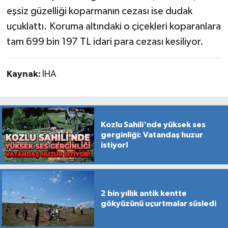
eşsiz güzelliği koparmanın cezası ise dudak
uçuklattı. Koruma altındaki o çiçekleri koparanlara
tam 699 bin 197 TL idari para cezası kesiliyor.
Kaynak:
İHA
Kozlu Sahili'nde yüksek ses
gerginliği: Vatandaş huzur
istiyor!
2 bin yıllık antik kentte
gökyüzünü uçurtmalar süsledi