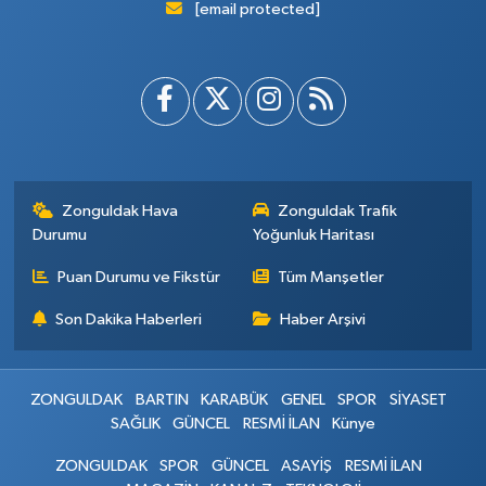
[email protected]
Zonguldak Hava
Zonguldak Trafik
Durumu
Yoğunluk Haritası
Puan Durumu ve Fikstür
Tüm Manşetler
Son Dakika Haberleri
Haber Arşivi
ZONGULDAK
BARTIN
KARABÜK
GENEL
SPOR
SİYASET
SAĞLIK
GÜNCEL
RESMİ İLAN
Künye
ZONGULDAK
SPOR
GÜNCEL
ASAYİŞ
RESMİ İLAN