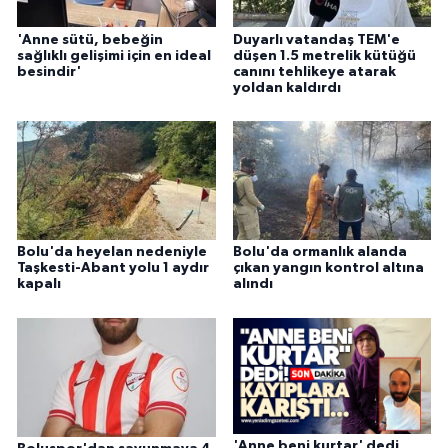
'Anne sütü, bebeğin
Duyarlı vatandaş TEM'e
sağlıklı gelişimi için en ideal
düşen 1.5 metrelik kütüğü
besindir'
canını tehlikeye atarak
yoldan kaldırdı
Bolu'da heyelan nedeniyle
Bolu'da ormanlık alanda
Taşkesti-Abant yolu 1 aydır
çıkan yangın kontrol altına
kapalı
alındı
'Anne beni kurtar' dedi,