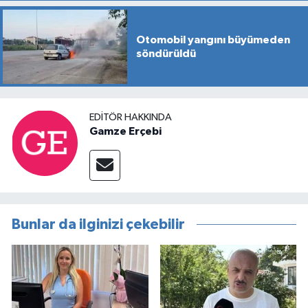
Otomobil yangını büyümeden
söndürüldü
EDITÖR HAKKINDA
Gamze Erçebi
Bunlar da ilginizi çekebilir