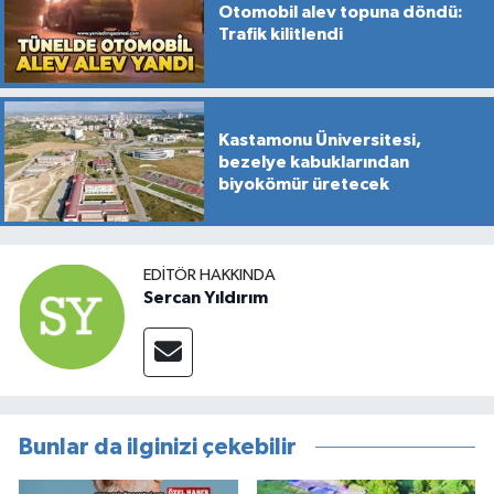
Otomobil alev topuna döndü:
Trafik kilitlendi
Kastamonu Üniversitesi,
bezelye kabuklarından
biyokömür üretecek
EDITÖR HAKKINDA
Sercan Yıldırım
Bunlar da ilginizi çekebilir