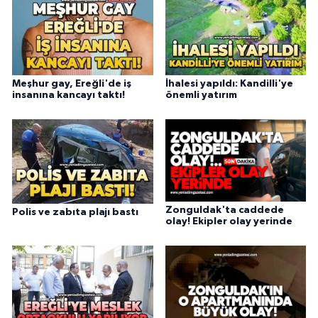
Meşhur gay, Ereğli'de iş
İhalesi yapıldı: Kandilli'ye
insanına kancayı taktı!
önemli yatırım
Zonguldak'ta caddede
Polis ve zabıta plajı bastı
olay! Ekipler olay yerinde