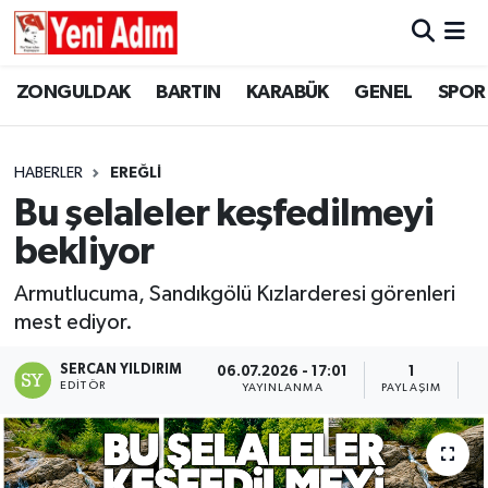
ZONGULDAK
ZONGULDAK
Zonguldak Hava Durumu
ZONGULDAK
BARTIN
KARABÜK
GENEL
SPOR
SPOR
BARTIN
Zonguldak Trafik Yoğunluk Haritası
HABERLER
EREĞLİ
ASAYİŞ
KARABÜK
Süper Lig Puan Durumu ve Fikstür
Bu şelaleler keşfedilmeyi
bekliyor
GÜNCEL
GENEL
Tüm Manşetler
Armutlucuma, Sandıkgölü Kızlarderesi görenleri
SİYASET
SPOR
Son Dakika Haberleri
mest ediyor.
RESMİ İLAN
SİYASET
Haber Arşivi
SERCAN YILDIRIM
06.07.2026 - 17:01
1
EDITÖR
YAYINLANMA
PAYLAŞIM
O
SAĞLIK
GÜNCEL