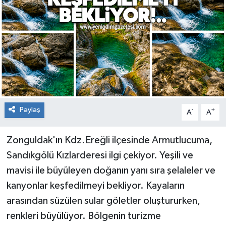
RESMİ İLAN
Künye
Paylaş
-
+
A
A
Zonguldak'ın Kdz.Ereğli ilçesinde Armutlucuma,
Sandıkgölü Kızlarderesi ilgi çekiyor. Yeşili ve
mavisi ile büyüleyen doğanın yanı sıra şelaleler ve
kanyonlar keşfedilmeyi bekliyor. Kayaların
arasından süzülen sular göletler oluştururken,
renkleri büyülüyor. Bölgenin turizme