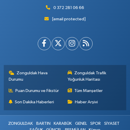
0 372 281 06 66
[email protected]
Zonguldak Hava
Zonguldak Trafik
Durumu
Yoğunluk Haritası
Puan Durumu ve Fikstür
Tüm Manşetler
Son Dakika Haberleri
Haber Arşivi
ZONGULDAK
BARTIN
KARABÜK
GENEL
SPOR
SİYASET
SAĞLIK
GÜNCEL
RESMİ İLAN
Künye