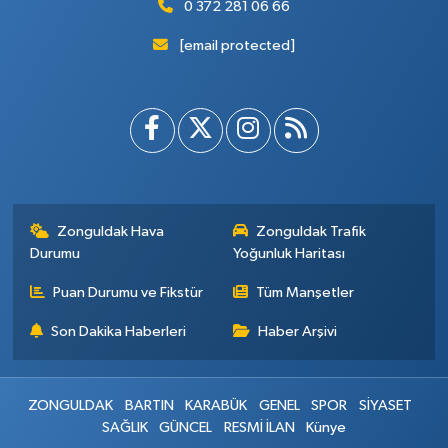
0 372 281 06 66
[email protected]
Zonguldak Hava
Zonguldak Trafik
Durumu
Yoğunluk Haritası
Puan Durumu ve Fikstür
Tüm Manşetler
Son Dakika Haberleri
Haber Arşivi
ZONGULDAK
BARTIN
KARABÜK
GENEL
SPOR
SİYASET
SAĞLIK
GÜNCEL
RESMİ İLAN
Künye