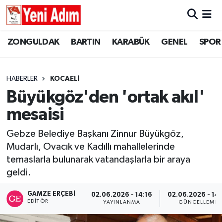
ZONGULDAK
ZONGULDAK
Zonguldak Hava Durumu
ZONGULDAK
BARTIN
KARABÜK
GENEL
SPOR
SPOR
BARTIN
Zonguldak Trafik Yoğunluk Haritası
HABERLER
KOCAELİ
ASAYİŞ
KARABÜK
Süper Lig Puan Durumu ve Fikstür
Büyükgöz'den 'ortak akıl'
mesaisi
GÜNCEL
GENEL
Tüm Manşetler
Gebze Belediye Başkanı Zinnur Büyükgöz,
SİYASET
SPOR
Son Dakika Haberleri
Mudarlı, Ovacık ve Kadıllı mahallelerinde
temaslarla bulunarak vatandaşlarla bir araya
RESMİ İLAN
SİYASET
Haber Arşivi
geldi.
SAĞLIK
GAMZE ERÇEBI
02.06.2026 - 14:16
02.06.2026 - 14
EDITÖR
YAYINLANMA
GÜNCELLEME
GÜNCEL