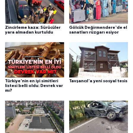
Zincirleme kaza: Sürücüler
Gölcük Değirmendere'de el
yara almadan kurtuldu
sanatları rüzgarı esiyor
Türkiye'nin en iyi simitleri
Tavşancıl'a yeni sosyal tesis
listesi belli oldu: Devrek var
mı?