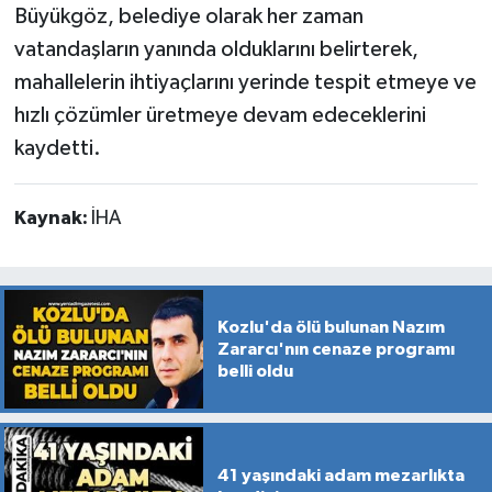
Büyükgöz, belediye olarak her zaman
vatandaşların yanında olduklarını belirterek,
mahallelerin ihtiyaçlarını yerinde tespit etmeye ve
hızlı çözümler üretmeye devam edeceklerini
kaydetti.
Kaynak:
İHA
Kozlu'da ölü bulunan Nazım
Zararcı'nın cenaze programı
belli oldu
41 yaşındaki adam mezarlıkta