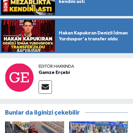
kendini astı
Hakan Kapukıran Denizli İdman
Yurduspor'a transfer oldu
EDITÖR HAKKINDA
Gamze Erçebi
Bunlar da ilginizi çekebilir