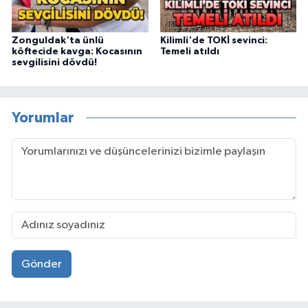
Zonguldak'ta ünlü
Kilimli'de TOKİ sevinci:
köftecide kavga: Kocasının
Temeli atıldı
sevgilisini dövdü!
Yorumlar
Gönder