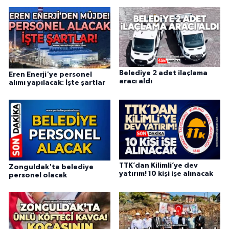
Belediye 2 adet ilaçlama
Eren Enerji'ye personel
aracı aldı
alımı yapılacak: İşte şartlar
TTK’dan Kilimli’ye dev
Zonguldak'ta belediye
yatırım! 10 kişi işe alınacak
personel olacak