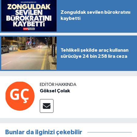
Zonguldak sevilen bürokratını
kaybetti
Tehlikeli şekilde araç kullanan
sürücüye 24 bin 258 lira ceza
EDITÖR HAKKINDA
Göksel Çolak
Bunlar da ilginizi çekebilir