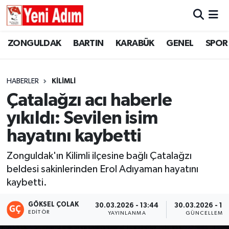
ZONGULDAK
ZONGULDAK
Zonguldak Hava Durumu
ZONGULDAK
BARTIN
KARABÜK
GENEL
SPOR
SPOR
BARTIN
Zonguldak Trafik Yoğunluk Haritası
HABERLER
KİLİMLİ
ASAYİŞ
KARABÜK
Süper Lig Puan Durumu ve Fikstür
Çatalağzı acı haberle
yıkıldı: Sevilen isim
GÜNCEL
GENEL
Tüm Manşetler
hayatını kaybetti
SİYASET
SPOR
Son Dakika Haberleri
Zonguldak'ın Kilimli ilçesine bağlı Çatalağzı
beldesi sakinlerinden Erol Adıyaman hayatını
RESMİ İLAN
SİYASET
Haber Arşivi
kaybetti.
SAĞLIK
GÖKSEL ÇOLAK
30.03.2026 - 13:44
30.03.2026 - 14
EDITÖR
YAYINLANMA
GÜNCELLEME
GÜNCEL