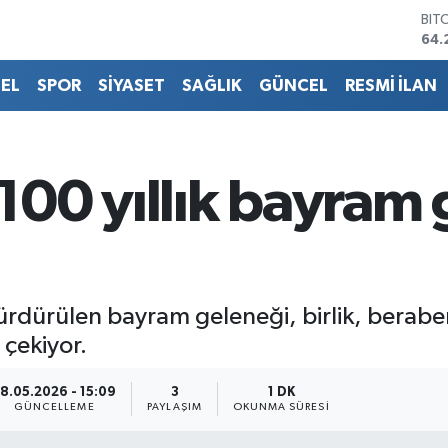
64.
DO
47,
EU
EL
SPOR
SİYASET
SAĞLIK
GÜNCEL
RESMİ İLAN
55,
STE
64,
GRA
651
00 yıllık bayram 
BİS
13.
ürdürülen bayram geleneği, birlik, berabe
 çekiyor.
8.05.2026 - 15:09
3
1 DK
GÜNCELLEME
PAYLAŞIM
OKUNMA SÜRESI