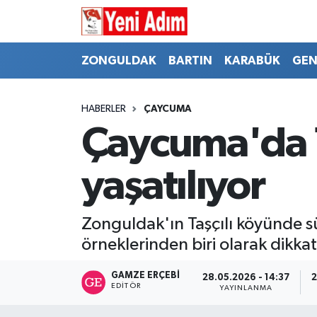
ZONGULDAK
ZONGULDAK
Zonguldak Hava Durumu
ZONGULDAK
BARTIN
KARABÜK
GEN
SPOR
BARTIN
Zonguldak Trafik Yoğunluk Haritası
HABERLER
ÇAYCUMA
ASAYİŞ
KARABÜK
Süper Lig Puan Durumu ve Fikstür
Çaycuma'da 1
GÜNCEL
GENEL
Tüm Manşetler
yaşatılıyor
SİYASET
SPOR
Son Dakika Haberleri
Zonguldak'ın Taşçılı köyünde s
RESMİ İLAN
SİYASET
Haber Arşivi
örneklerinden biri olarak dikkat
SAĞLIK
GAMZE ERÇEBI
28.05.2026 - 14:37
2
EDITÖR
YAYINLANMA
GÜNCEL