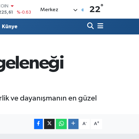
225,61
%-0.63
°
22
LAR
Merkez
6704
%0
RO
Künye
0406
%-0.08
RLİN
2143
%0
M ALTIN
0.40
%0.45
geleneği
T100
799
%70
rlik ve dayanışmanın en güzel
-
+
A
A