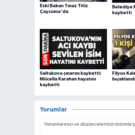
Eski Bakan Tınaz Titiz
Belediye M
Çaycuma'da
kaybetti
Saltukova çınarını kaybetti:
Filyos Kal
Mücella Karahan hayatını
bıçakland
kaybetti
Yorumlar