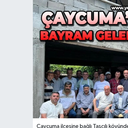
RESMİ İLAN
Künye
Çaycuma ilçesine bağlı Taşçılı köyünd