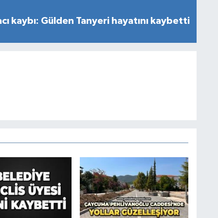
cı kaybı: Gülden Tanyeri hayatını kaybetti