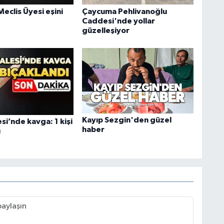
eclis Üyesi eşini
Çaycuma Pehlivanoğlu
Caddesi'nde yollar
güzelleşiyor
Kayıp Sezgin'den güzel
esi’nde kavga: 1 kişi
haber
ı