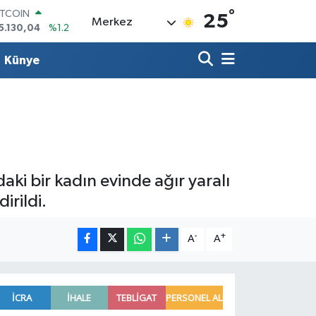
°
ITCOIN
25
Merkez
5.130,04
%1.2
OLAR
7,7106
%0.17
Künye
URO
5,1652
%0.27
TERLİN
4,4046
%0.35
RAM ALTIN
618.49
%2.12
İST100
3.773
%-19
i bir kadın evinde ağır yaralı
irildi.
-
+
A
A