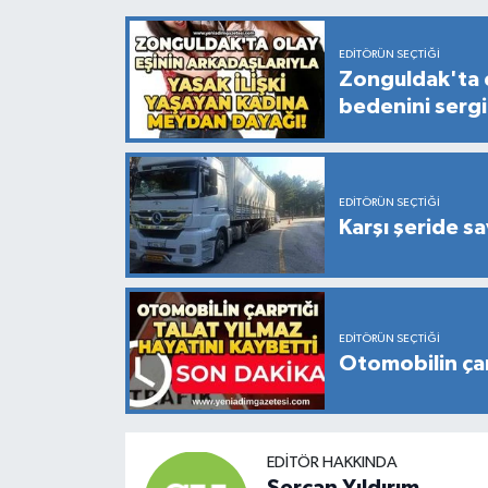
EDITÖRÜN SEÇTIĞI
Zonguldak'ta eş
bedenini serg
EDITÖRÜN SEÇTIĞI
Karşı şeride s
EDITÖRÜN SEÇTIĞI
Otomobilin çar
EDITÖR HAKKINDA
Sercan Yıldırım