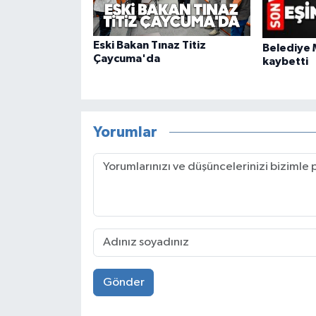
Eski Bakan Tınaz Titiz
Belediye M
Çaycuma'da
kaybetti
Yorumlar
Gönder