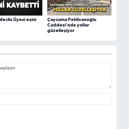
eclis Üyesi eşini
Çaycuma Pehlivanoğlu
Caddesi'nde yollar
güzelleşiyor