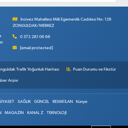
İncivez Mahallesi Milli Egemenlik Caddesi No: 126
ZONGULDAK/MERKEZ
e
0 372 281 06 66
er
[email protected]
nguldak Trafik Yoğunluk Haritası
Puan Durumu ve Fikstür
ber Arşivi
SİYASET
SAĞLIK
GÜNCEL
RESMİ İLAN
Künye
N
MAGAZİN
KANAL Z
TEKNOLOJİ