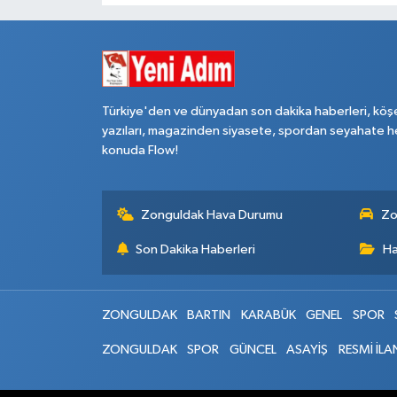
Türkiye'den ve dünyadan son dakika haberleri, köş
yazıları, magazinden siyasete, spordan seyahate h
konuda Flow!
Zonguldak Hava Durumu
Zo
Son Dakika Haberleri
Ha
ZONGULDAK
BARTIN
KARABÜK
GENEL
SPOR
ZONGULDAK
SPOR
GÜNCEL
ASAYİŞ
RESMİ İLA