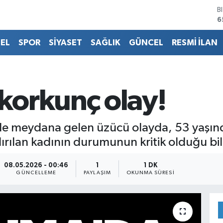
B
6
D
4
EL
SPOR
SİYASET
SAĞLIK
GÜNCEL
RESMİ İLAN
E
5
S
6
G
orkunç olay!
6
B
1
 meydana gelen üzücü olayda, 53 yaşındak
ılan kadının durumunun kritik olduğu bild
08.05.2026 - 00:46
1
1 DK
GÜNCELLEME
PAYLAŞIM
OKUNMA SÜRESI