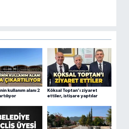
nin kullanım alanı 2
Köksal Toptan’ı ziyaret
artılıyor
ettiler, istişare yaptılar