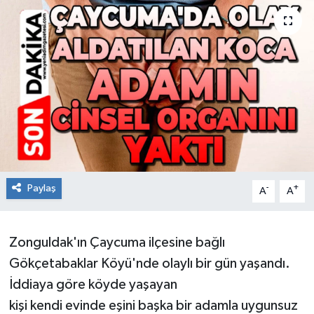
RESMİ İLAN
Künye
Paylaş
-
+
A
A
Zonguldak'ın Çaycuma ilçesine bağlı
Gökçetabaklar Köyü'nde olaylı bir gün yaşandı.
İddiaya göre köyde yaşayan
kişi kendi evinde eşini başka bir adamla uygunsuz