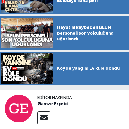
Belediye ilana çıktı
Hayatını kaybeden BEUN
personeli son yolculuğuna
uğurlandı
Köyde yangın! Ev küle döndü
EDITÖR HAKKINDA
Gamze Erçebi