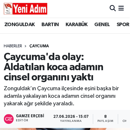
ZONGULDAK
ZONGULDAK
Zonguldak Hava Durumu
ZONGULDAK
BARTIN
KARABÜK
GENEL
SPOR
SPOR
BARTIN
Zonguldak Trafik Yoğunluk Haritası
HABERLER
ÇAYCUMA
ASAYİŞ
KARABÜK
Süper Lig Puan Durumu ve Fikstür
Çaycuma'da olay:
Aldatılan koca adamın
GÜNCEL
GENEL
Tüm Manşetler
cinsel organını yaktı
SİYASET
SPOR
Son Dakika Haberleri
Zonguldak’ın Çaycuma ilçesinde eşini başka bir
adamla yakalayan koca adamın cinsel organını
RESMİ İLAN
SİYASET
Haber Arşivi
yakarak ağır şekilde yaraladı.
SAĞLIK
GAMZE ERÇEBI
27.06.2026 - 15:07
8
EDITÖR
YAYINLANMA
PAYLAŞIM
OKU
GÜNCEL