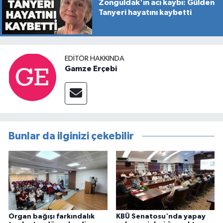
Zonguldak'ın acı kaybı: Gülden
Tanyeri hayatını kaybetti
EDITÖR HAKKINDA
Gamze Erçebi
Bunlar da ilginizi çekebilir
Organ bağışı farkındalık
KBÜ Senatosu'nda yapay