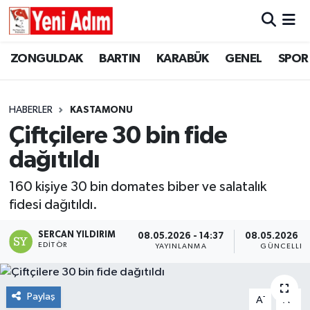
ZONGULDAK
ZONGULDAK
Zonguldak Hava Durumu
ZONGULDAK
BARTIN
KARABÜK
GENEL
SPOR
SPOR
BARTIN
Zonguldak Trafik Yoğunluk Haritası
HABERLER
KASTAMONU
ASAYİŞ
KARABÜK
Süper Lig Puan Durumu ve Fikstür
Çiftçilere 30 bin fide
dağıtıldı
GÜNCEL
GENEL
Tüm Manşetler
160 kişiye 30 bin domates biber ve salatalık
SİYASET
SPOR
Son Dakika Haberleri
fidesi dağıtıldı.
RESMİ İLAN
SİYASET
Haber Arşivi
SERCAN YILDIRIM
08.05.2026 - 14:37
08.05.2026 - 
EDITÖR
YAYINLANMA
GÜNCELLE
SAĞLIK
Paylaş
-
+
GÜNCEL
A
A