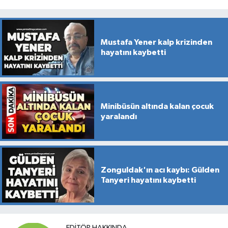
Mustafa Yener kalp krizinden
hayatını kaybetti
Minibüsün altında kalan çocuk
yaralandı
Zonguldak'ın acı kaybı: Gülden
Tanyeri hayatını kaybetti
EDITÖR HAKKINDA