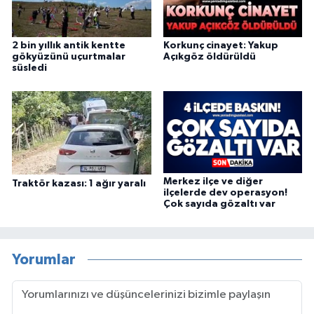
2 bin yıllık antik kentte
Korkunç cinayet: Yakup
gökyüzünü uçurtmalar
Açıkgöz öldürüldü
süsledi
Merkez ilçe ve diğer
Traktör kazası: 1 ağır yaralı
ilçelerde dev operasyon!
Çok sayıda gözaltı var
Yorumlar