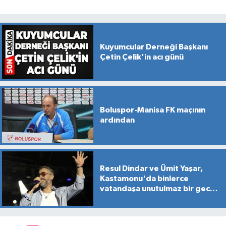
Kuyumcular Derneği Başkanı
Çetin Çelik'in acı günü
Boluspor-Manisa FK maçının
ardından
Resul Dindar ve Ümit Yaşar,
Kastamonu'da binlerce
vatandaşa unutulmaz bir gece
yaşattı