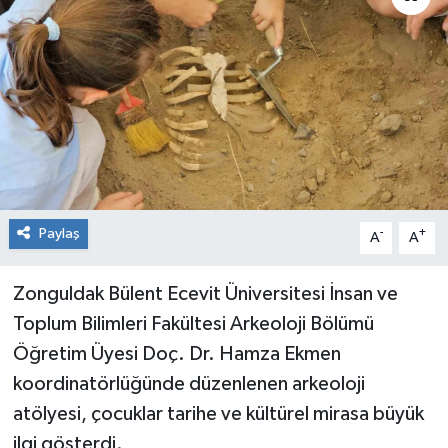
RESMİ İLAN
Künye
Paylaş
-
+
A
A
Zonguldak Bülent Ecevit Üniversitesi İnsan ve
Toplum Bilimleri Fakültesi Arkeoloji Bölümü
Öğretim Üyesi Doç. Dr. Hamza Ekmen
koordinatörlüğünde düzenlenen arkeoloji
atölyesi, çocuklar tarihe ve kültürel mirasa büyük
ilgi gösterdi.