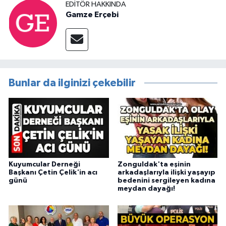
EDITÖR HAKKINDA
Gamze Erçebi
Bunlar da ilginizi çekebilir
Kuyumcular Derneği
Zonguldak'ta eşinin
Başkanı Çetin Çelik'in acı
arkadaşlarıyla ilişki yaşayıp
günü
bedenini sergileyen kadına
meydan dayağı!