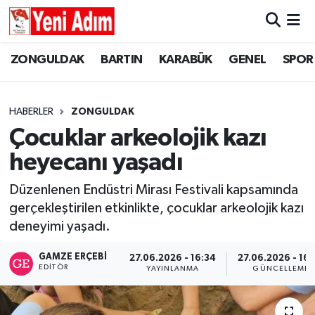
ZONGULDAK
ZONGULDAK
Zonguldak Hava Durumu
ZONGULDAK
BARTIN
KARABÜK
GENEL
SPOR
SPOR
BARTIN
Zonguldak Trafik Yoğunluk Haritası
HABERLER
ZONGULDAK
ASAYİŞ
KARABÜK
Süper Lig Puan Durumu ve Fikstür
Çocuklar arkeolojik kazı
heyecanı yaşadı
GÜNCEL
GENEL
Tüm Manşetler
Düzenlenen Endüstri Mirası Festivali kapsamında
SİYASET
SPOR
Son Dakika Haberleri
gerçekleştirilen etkinlikte, çocuklar arkeolojik kazı
deneyimi yaşadı.
RESMİ İLAN
SİYASET
Haber Arşivi
GAMZE ERÇEBI
27.06.2026 - 16:34
27.06.2026 - 16:
SAĞLIK
EDITÖR
YAYINLANMA
GÜNCELLEME
GÜNCEL