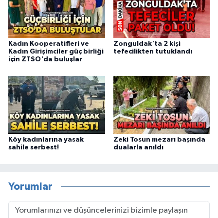
Kadın Kooperatifleri ve
Zonguldak'ta 2 kişi
Kadın Girişimciler güç birliği
tefecilikten tutuklandı
için ZTSO'da buluşlar
Köy kadınlarına yasak
Zeki Tosun mezarı başında
sahile serbest!
dualarla anıldı
Yorumlar