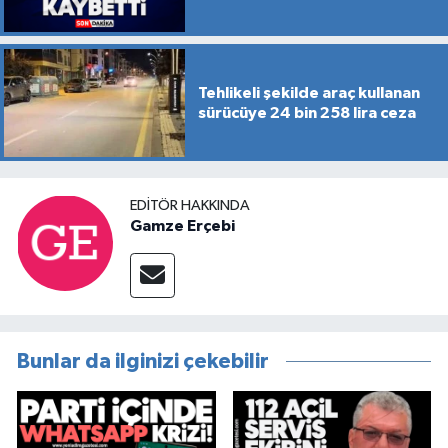
Tehlikeli şekilde araç kullanan
sürücüye 24 bin 258 lira ceza
EDITÖR HAKKINDA
Gamze Erçebi
Bunlar da ilginizi çekebilir