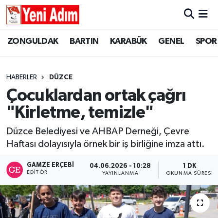
ZONGULDAK
ZONGULDAK
Zonguldak Hava Durumu
ZONGULDAK
BARTIN
KARABÜK
GENEL
SPOR
SPOR
BARTIN
Zonguldak Trafik Yoğunluk Haritası
HABERLER
DÜZCE
ASAYİŞ
KARABÜK
Süper Lig Puan Durumu ve Fikstür
Çocuklardan ortak çağrı
"Kirletme, temizle"
GÜNCEL
GENEL
Tüm Manşetler
Düzce Belediyesi ve AHBAP Derneği, Çevre
SİYASET
SPOR
Son Dakika Haberleri
Haftası dolayısıyla örnek bir iş birliğine imza attı.
RESMİ İLAN
SİYASET
Haber Arşivi
GAMZE ERÇEBI
04.06.2026 - 10:28
1 DK
EDITÖR
YAYINLANMA
OKUNMA SÜRESI
SAĞLIK
GÜNCEL