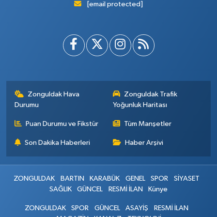
[email protected]
Zonguldak Hava
Zonguldak Trafik
Durumu
Yoğunluk Haritası
Puan Durumu ve Fikstür
Tüm Manşetler
Son Dakika Haberleri
Haber Arşivi
ZONGULDAK
BARTIN
KARABÜK
GENEL
SPOR
SİYASET
SAĞLIK
GÜNCEL
RESMİ İLAN
Künye
ZONGULDAK
SPOR
GÜNCEL
ASAYİŞ
RESMİ İLAN