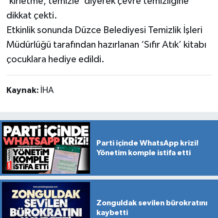
‘kirletme, temizle’ diyerek çevre temizliğine
dikkat çekti.
Etkinlik sonunda Düzce Belediyesi Temizlik İşleri
Müdürlüğü tarafından hazırlanan ‘Sıfır Atık’ kitabı
çocuklara hediye edildi.
Kaynak:
İHA
Parti içinde WhatsApp krizi!
Yönetim komple istifa etti
Zonguldak sevilen bürokratını
kaybetti