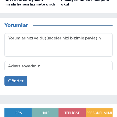
Düzce'de karayolları
Cumayeri'ne 24 sınıflı yeni
misafirhanesi hizmete girdi
okul
Yorumlar
Gönder