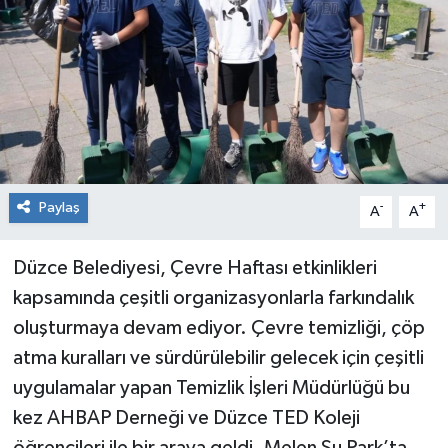
RESMİ İLAN
Künye
Paylaş
-
+
A
A
Düzce Belediyesi, Çevre Haftası etkinlikleri
kapsamında çeşitli organizasyonlarla farkındalık
oluşturmaya devam ediyor. Çevre temizliği, çöp
atma kuralları ve sürdürülebilir gelecek için çeşitli
uygulamalar yapan Temizlik İşleri Müdürlüğü bu
kez AHBAP Derneği ve Düzce TED Koleji
öğrencileri ile bir araya geldi. Melen Su Park’ta