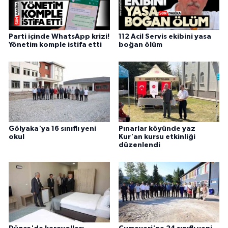
Parti içinde WhatsApp krizi!
112 Acil Servis ekibini yasa
Yönetim komple istifa etti
boğan ölüm
Gölyaka'ya 16 sınıflı yeni
Pınarlar köyünde yaz
okul
Kur'an kursu etkinliği
düzenlendi