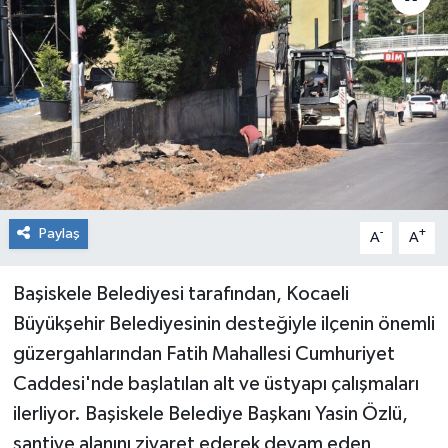
RESMİ İLAN
Künye
Paylaş
-
+
A
A
Başiskele Belediyesi tarafından, Kocaeli
Büyükşehir Belediyesinin desteğiyle ilçenin önemli
güzergahlarından Fatih Mahallesi Cumhuriyet
Caddesi'nde başlatılan alt ve üstyapı çalışmaları
ilerliyor. Başiskele Belediye Başkanı Yasin Özlü,
şantiye alanını ziyaret ederek devam eden