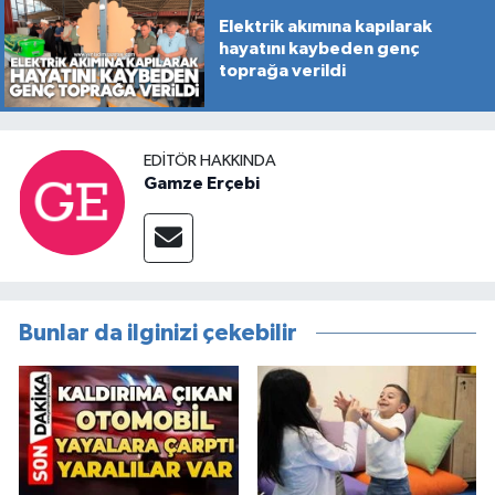
Elektrik akımına kapılarak
hayatını kaybeden genç
toprağa verildi
EDITÖR HAKKINDA
Gamze Erçebi
Bunlar da ilginizi çekebilir