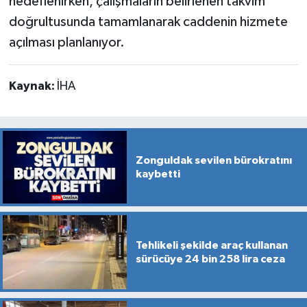
hedeflenirken, çalışmaların belirlenen takvim
doğrultusunda tamamlanarak caddenin hizmete
açılması planlanıyor.
Kaynak:
İHA
Zonguldak sevilen bürokratını
kaybetti
Tehlikeli şekilde araç kullanan
sürücüye 24 bin 258 lira ceza