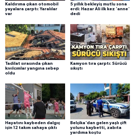
Kaldırıma çıkan otomobil
5 yıllık bekleyiş mutlu sona
yayalara çarptı: Yaralılar
erdi: Hazar Ali ilk kez 'anne'
var
dedi
Tadilat sırasında çıkan
Kamyon tıra çarptı: Sürücü
kıvılcımlar yangına sebep
sıkıştı
oldu
Hayatını kaybeden dalgıç
Belçika'dan gelen yaşlı çift
için 12 takım sahaya çıktı
yolunu kaybetti, zabıta
yardıma koştu