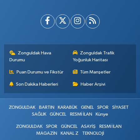
Zonguldak Hava
Zonguldak Trafik
Durumu
Yoğunluk Haritası
Puan Durumu ve Fikstür
Tüm Manşetler
Son Dakika Haberleri
Haber Arşivi
ZONGULDAK
BARTIN
KARABÜK
GENEL
SPOR
SİYASET
SAĞLIK
GÜNCEL
RESMİ İLAN
Künye
ZONGULDAK
SPOR
GÜNCEL
ASAYİŞ
RESMİ İLAN
MAGAZİN
KANAL Z
TEKNOLOJİ