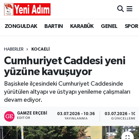
ZONGULDAK
ZONGULDAK
Zonguldak Hava Durumu
ZONGULDAK
BARTIN
KARABÜK
GENEL
SPOR
SPOR
BARTIN
Zonguldak Trafik Yoğunluk Haritası
HABERLER
KOCAELİ
ASAYİŞ
KARABÜK
Süper Lig Puan Durumu ve Fikstür
Cumhuriyet Caddesi yeni
yüzüne kavuşuyor
GÜNCEL
GENEL
Tüm Manşetler
Başiskele ilçesindeki Cumhuriyet Caddesinde
SİYASET
SPOR
Son Dakika Haberleri
yürütülen altyapı ve üstyapı yenileme çalışmaları
devam ediyor.
RESMİ İLAN
SİYASET
Haber Arşivi
GAMZE ERÇEBI
03.07.2026 - 10:36
03.07.2026 - 10:
SAĞLIK
EDITÖR
YAYINLANMA
GÜNCELLEME
GÜNCEL