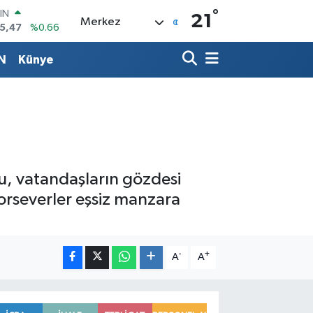
IN
°
21
5,47
%0.66
Merkez
R
71
%0.05
N
Künye
36
%0.18
İN
534
%0.22
 ALTIN
85
%0.54
00
3
%11
u, vatandaşların gözdesi
porseverler eşsiz manzara
-
+
A
A