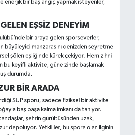
e enerjik bir başlangıç yapmak isteyenler,
GELEN EŞSİZ DENEYİM
z Kulübü’nde bir araya gelen sporseverler,
ntin büyüleyici manzarasını denizden seyretme
görsel şölen eşliğinde kürek çekiyor. Hem zihni
n bu keyifli aktivite, güne zinde başlamak
lmuş durumda.
ZUR BİR ARADA
diği SUP sporu, sadece fiziksel bir aktivite
ğayla baş başa kalma imkanı da tanıyor.
tandaşlar, şehrin gürültüsünden uzak,
zur depoluyor. Yetkililer, bu spora olan ilginin