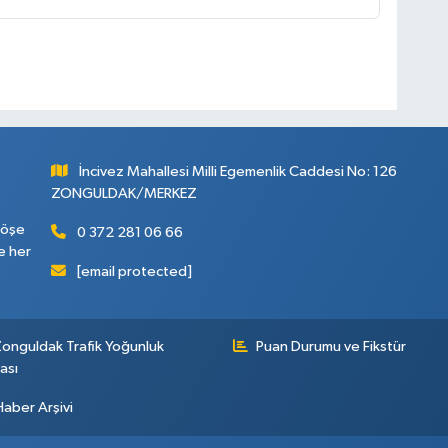
İncivez Mahallesi Milli Egemenlik Caddesi No: 126
ZONGULDAK/MERKEZ
köşe
0 372 281 06 66
e her
[email protected]
onguldak Trafik Yoğunluk
Puan Durumu ve Fikstür
ası
Haber Arşivi