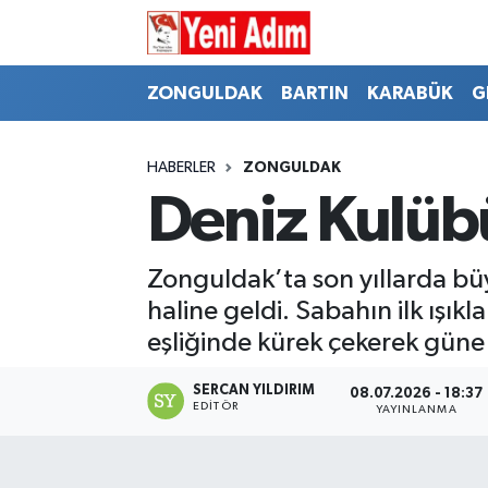
ZONGULDAK
ZONGULDAK
Zonguldak Hava Durumu
ZONGULDAK
BARTIN
KARABÜK
G
SPOR
BARTIN
Zonguldak Trafik Yoğunluk Haritası
HABERLER
ZONGULDAK
ASAYİŞ
KARABÜK
Süper Lig Puan Durumu ve Fikstür
Deniz Kulüb
GÜNCEL
GENEL
Tüm Manşetler
Zonguldak’ta son yıllarda bü
SİYASET
SPOR
Son Dakika Haberleri
haline geldi. Sabahın ilk ışı
eşliğinde kürek çekerek güne 
RESMİ İLAN
SİYASET
Haber Arşivi
SERCAN YILDIRIM
08.07.2026 - 18:37
EDITÖR
YAYINLANMA
SAĞLIK
GÜNCEL