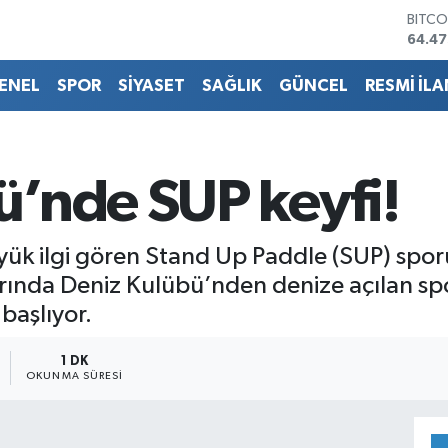
BITCO
64.47
DOLA
47,59
ENEL
SPOR
SİYASET
SAĞLIK
GÜNCEL
RESMİ İLA
EURO
55,13
STERL
64,2
GRAM
ü’nde SUP keyfi!
6527.
BİST1
13.70
yük ilgi gören Stand Up Paddle (SUP) spor
klarında Deniz Kulübü’nden denize açılan s
başlıyor.
1 DK
OKUNMA SÜRESI