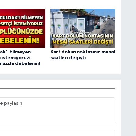
ak'ı bilmeyen
Kart dolum noktasının mesai
i istemiyoruz:
saatleri değişti
nüzde debelenin!