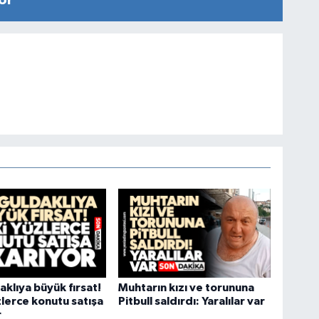
klıya büyük fırsat!
Muhtarın kızı ve torununa
lerce konutu satışa
Pitbull saldırdı: Yaralılar var
r