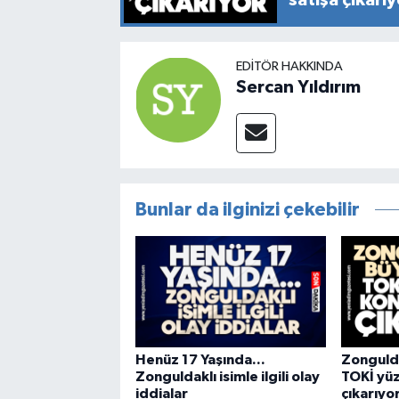
EDITÖR HAKKINDA
Sercan Yıldırım
Bunlar da ilginizi çekebilir
Henüz 17 Yaşında...
Zongulda
Zonguldaklı isimle ilgili olay
TOKİ yüz
iddialar
çıkarıyo