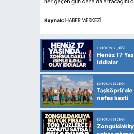
her geçen gün daha da artacağını 
Kaynak:
HABER MERKEZİ
EDITÖRÜN SEÇTIĞI
Henüz 17 Yaşın
iddialar
EDITÖRÜN SEÇTIĞI
Taşköprü'de 
nefes kesti
EDITÖRÜN SEÇTIĞI
Zonguldaklıy
satışa çıkarı