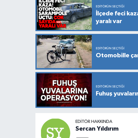
EDITÖRÜN SEÇTIĞI
İlçede feci ka
yaralı var
EDITÖRÜN SEÇTIĞI
Otomobille çarp
EDITÖRÜN SEÇTIĞI
Fuhuş yuvaları
EDITÖR HAKKINDA
Sercan Yıldırım