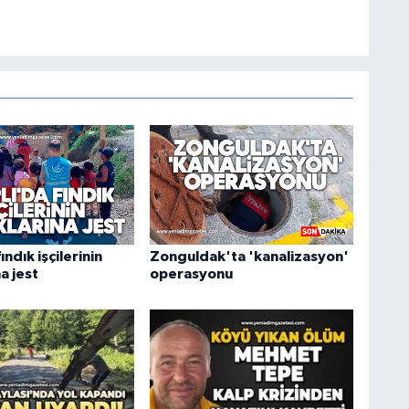
ındık işçilerinin
Zonguldak'ta 'kanalizasyon'
a jest
operasyonu