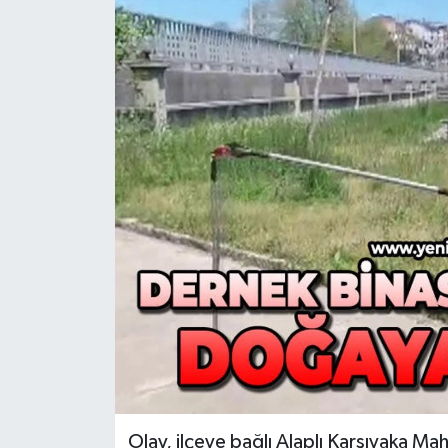
RESMİ İLAN
Künye
Olay, ilçeye bağlı Alaplı Karşıyaka Mah