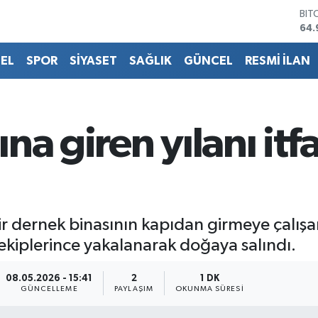
64.
DO
47,
EU
EL
SPOR
SİYASET
SAĞLIK
GÜNCEL
RESMİ İLAN
55,
STE
64,
GRA
666
na giren yılanı itf
BİS
13.
bir dernek binasının kapıdan girmeye çalı
 ekiplerince yakalanarak doğaya salındı.
08.05.2026 - 15:41
2
1 DK
GÜNCELLEME
PAYLAŞIM
OKUNMA SÜRESI