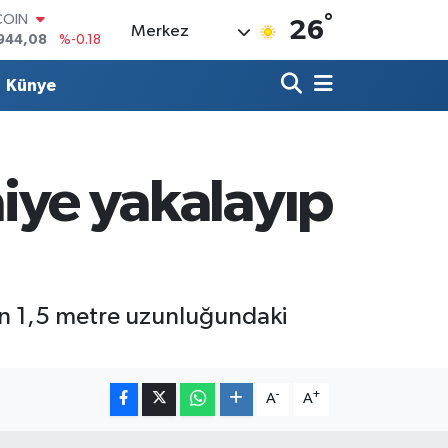
944,08
%-0.18
°
26
Merkez
LAR
7436
%0.18
RO
Künye
2510
%0.32
RLİN
4811
%0.38
M ALTIN
0.55
%0.03
aiye yakalayıp
T100
779
%-14
şan 1,5 metre uzunluğundaki
-
+
A
A