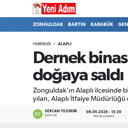
ZONGULDAK
ZONGULDAK
Zonguldak Hava Durumu
ZONGULDAK
BARTIN
KARABÜK
GEN
SPOR
BARTIN
Zonguldak Trafik Yoğunluk Haritası
HABERLER
ALAPLI
ASAYİŞ
KARABÜK
Süper Lig Puan Durumu ve Fikstür
Dernek binası
GÜNCEL
GENEL
Tüm Manşetler
doğaya saldı
SİYASET
SPOR
Son Dakika Haberleri
Zonguldak'ın Alaplı ilçesinde 
RESMİ İLAN
SİYASET
Haber Arşivi
yılan, Alaplı İtfaiye Müdürlüğü
SAĞLIK
SERCAN YILDIRIM
08.05.2026 - 15:30
EDITÖR
YAYINLANMA
GÜNCEL