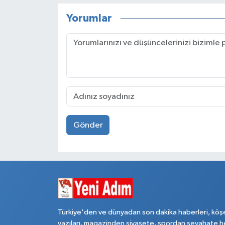
Yorumlar
Gönder
Türkiye'den ve dünyadan son dakika haberleri, köş
yazıları, magazinden siyasete, spordan seyahate h