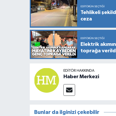
EDITÖRÜN SEÇTIĞI
Tehlikeli şekil
ceza
EDITÖRÜN SEÇTIĞI
Elektrik akımı
toprağa verild
EDITÖR HAKKINDA
Haber Merkezi
Bunlar da ilginizi çekebilir