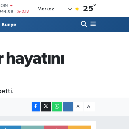
°
COIN
25
Merkez
944,08
%-0.18
LAR
7436
%0.18
Künye
RO
2510
%0.32
RLİN
4811
%0.38
M ALTIN
 hayatını
0.55
%0.03
T100
779
%-14
etti.
-
+
A
A