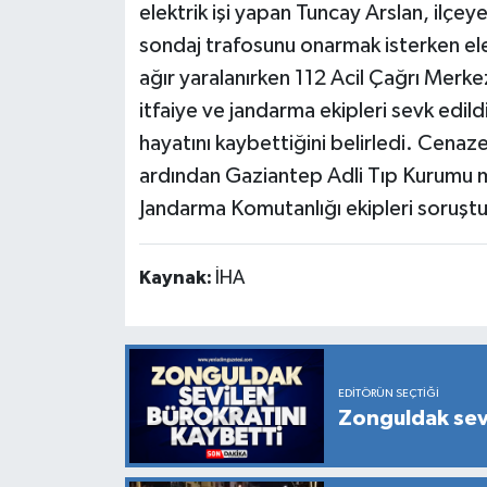
elektrik işi yapan Tuncay Arslan, ilçey
sondaj trafosunu onarmak isterken ele
ağır yaralanırken 112 Acil Çağrı Merkez
itfaiye ve jandarma ekipleri sevk edildi
hayatını kaybettiğini belirledi. Cena
ardından Gaziantep Adli Tıp Kurumu mor
Jandarma Komutanlığı ekipleri soruştu
Kaynak:
İHA
EDITÖRÜN SEÇTIĞI
Zonguldak sevi