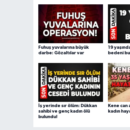
Fuhuş yuvalarına büyük
19 yaşında
darbe: Gözaltılar var
bedeni bu
İş yerinde sır ölüm: Dükkan
Kene can a
sahibi ve genç kadın ölü
kadın haya
bulundu!