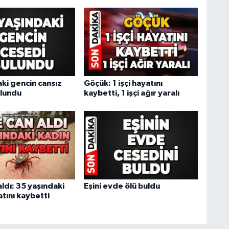
ki gencin cansız
Göçük: 1 işçi hayatını
lundu
kaybetti, 1 işçi ağır yaralı
ldı: 35 yaşındaki
Eşini evde ölü buldu
tını kaybetti