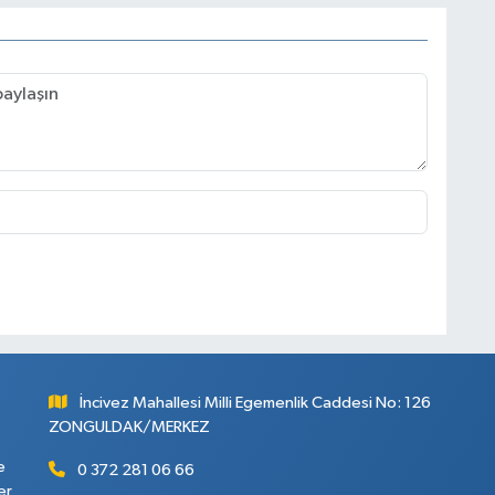
İncivez Mahallesi Milli Egemenlik Caddesi No: 126
ZONGULDAK/MERKEZ
e
0 372 281 06 66
er