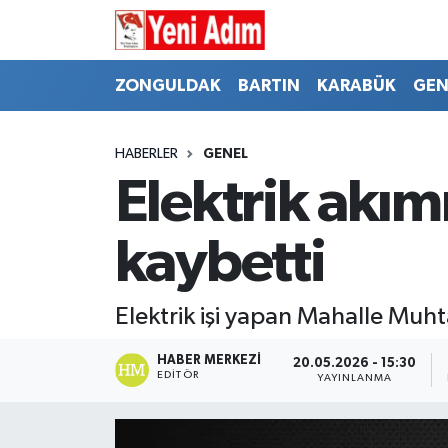
ZONGULDAK
ZONGULDAK
Zonguldak Hava Durumu
ZONGULDAK
BARTIN
KARABÜK
GEN
SPOR
BARTIN
Zonguldak Trafik Yoğunluk Haritası
HABERLER
GENEL
ASAYİŞ
KARABÜK
Süper Lig Puan Durumu ve Fikstür
Elektrik akım
GÜNCEL
GENEL
Tüm Manşetler
kaybetti
SİYASET
SPOR
Son Dakika Haberleri
Elektrik işi yapan Mahalle Muhta
RESMİ İLAN
SİYASET
Haber Arşivi
HABER MERKEZI
20.05.2026 - 15:30
EDITÖR
YAYINLANMA
SAĞLIK
GÜNCEL