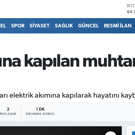
BIT
64.
DO
47,
EL
SPOR
SİYASET
SAĞLIK
GÜNCEL
RESMİ İLAN
EU
55,
STE
64,
GRA
ına kapılan muhtar
666
BİS
13.
rı elektrik akımına kapılarak hayatını kayb
2
1 DK
PAYLAŞIM
OKUNMA SÜRESI