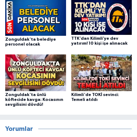
TTK’dan Kilimli’ye dev
Zonguldak'ta belediye
yatırım! 10 kişi işe alınacak
personel olacak
Zonguldak'ta ünlü
Kilimli'de TOKİ sevinci:
köftecide kavga: Kocasının
Temeli atıldı
sevgilisini dövdü!
Yorumlar