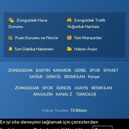
Zonguldak Hava
Zonguldak Trafik
Durumu
Yoğunluk Haritası
Puan Durumu ve Fikstür
Tüm Manşetler
Son Dakika Haberleri
Haber Arşivi
ZONGULDAK
BARTIN
KARABÜK
GENEL
SPOR
SİYASET
SAĞLIK
GÜNCEL
RESMİ İLAN
Künye
ZONGULDAK
SPOR
GÜNCEL
ASAYİŞ
RESMİ İLAN
MAGAZİN
KANAL Z
TEKNOLOJİ
Haber Yazılımı:
TE Bilişim
En iyi site deneyimi sağlamak için çerezlerden