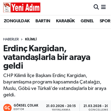
ZONGULDAK
ZONGULDAK
Zonguldak Hava Durumu
ZONGULDAK
BARTIN
KARABÜK
GENEL
SPOR
SPOR
BARTIN
Zonguldak Trafik Yoğunluk Haritası
HABERLER
KİLİMLİ
ASAYİŞ
KARABÜK
Süper Lig Puan Durumu ve Fikstür
Erdinç Kargidan,
vatandaşlarla bir araya
GÜNCEL
GENEL
Tüm Manşetler
geldi
SİYASET
SPOR
Son Dakika Haberleri
CHP Kilimli İlçe Başkanı Erdinç Kargidan,
bayramlaşma programı kapsamında Çatalağzı,
RESMİ İLAN
SİYASET
Haber Arşivi
Muslu, Göbü ve Türkali’de vatandaşlarla bir araya
SAĞLIK
geldi.
GÖKSEL ÇOLAK
21.03.2026 - 20:15
21.03.2026 - 20:
GÜNCEL
EDITÖR
YAYINLANMA
GÜNCELLEME