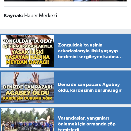
Kaynak:
Haber Merkezi
Zonguldak'ta eşinin
arkadaşlarıyla ilişki yaşayıp
bedenini sergileyen kadına
meydan dayağı!
Denizde can pazarı: Ağabey
öldü, kardeşinin durumu ağır
Vatandaşlar, yangınları
önlemek için ormanda çöp
temizledi