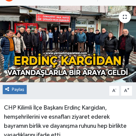
RESMİ İLAN
Künye
Paylaş
-
+
A
A
CHP Kilimli İlçe Başkanı Erdinç Kargidan,
hemşehrilerini ve esnafları ziyaret ederek
bayramın birlik ve dayanışma ruhunu hep birlikte
yaşadıklarını ifade etti.