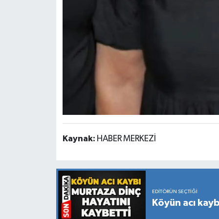
Kaynak:
HABER MERKEZİ
EDITÖRÜN SEÇTIĞI
Köyün acı kayb