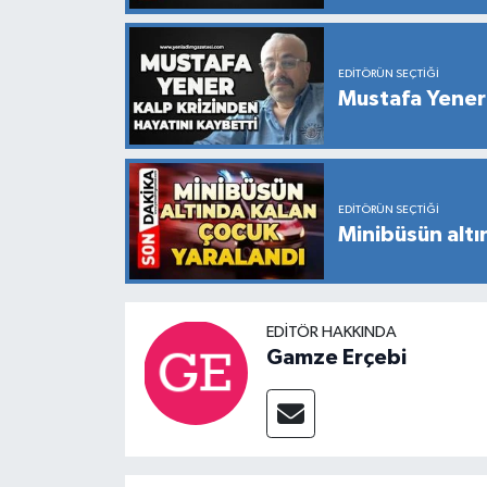
EDITÖRÜN SEÇTIĞI
Mustafa Yener 
EDITÖRÜN SEÇTIĞI
Minibüsün altı
EDITÖR HAKKINDA
Gamze Erçebi