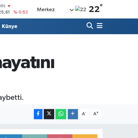
°
AR
22
Merkez
143
%0.16
O
317
%-0.02
Künye
LİN
463
%0.07
 ALTIN
.81
%1.44
100
hayatını
99
%70
OIN
25,61
%-0.63
aybetti.
-
+
A
A