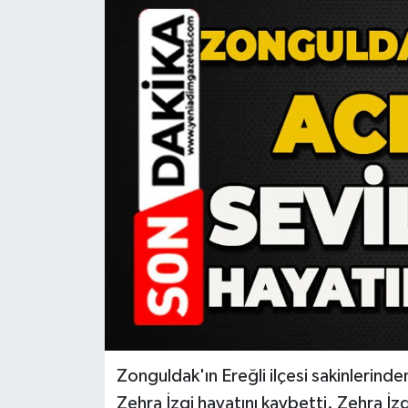
RESMİ İLAN
Künye
Zonguldak'ın Ereğli ilçesi sakinlerind
Zehra İzgi hayatını kaybetti. Zehra İz