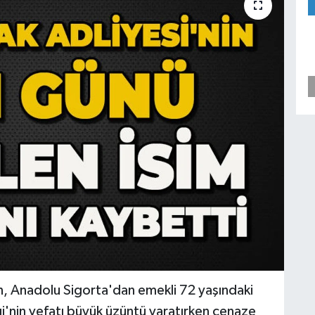
en, Anadolu Sigorta'dan emekli 72 yaşındaki
gi'nin vefatı büyük üzüntü yaratırken cenaze