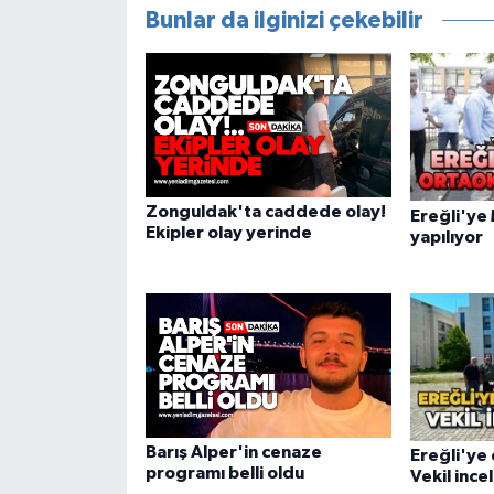
Bunlar da ilginizi çekebilir
Zonguldak'ta caddede olay!
Ereğli'ye
Ekipler olay yerinde
yapılıyor
Barış Alper'in cenaze
Ereğli'ye 
programı belli oldu
Vekil ince