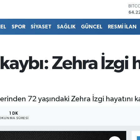
DOL
47,7
EUR
55,0
EL
SPOR
SİYASET
SAĞLIK
GÜNCEL
RESMİ İLAN
STER
64,2
GRAM
6574
BİST
 kaybı: Zehra İzgi 
13.7
BITC
64.2
lerinden 72 yaşındaki Zehra İzgi hayatını k
1 DK
OKUNMA SÜRESI